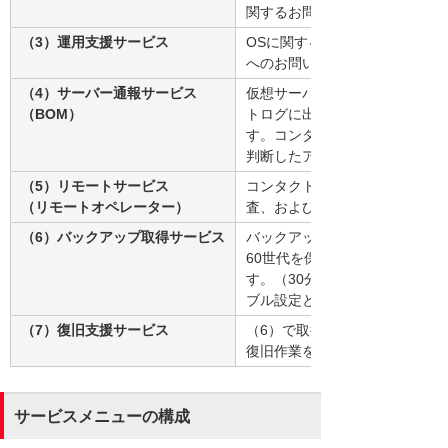
関するお問い合わせの受付を行
（3）運用支援サービス
OSに関するお問い合わせ対応、およびMi
へのお問い合わせエスカレーシ
（4）サーバー通報サービス
仮想サーバーにエージェントツー
（BOM）
トログに出力されたエラーやア
す。コンタクトセンターでは到
判断したアラートについて対応
（5）リモートサービス
コンタクトセンターからリモー
（リモートオペレーター）
査、およびメンテナンス作業を
（6）バックアップ取得サービス
バックアップの取得は1日に1
60世代を保管します。バック
す。（30分単位まで指定可能
ブル設定となっています。
（7）復旧支援サービス
（6）で取得したバックアップ
復旧作業を実施します。
サービスメニューの構成