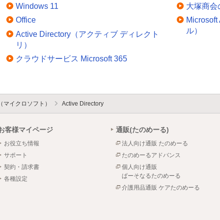
Windows 11
大塚商会
Office
Micros
ル）
Active Directory（アクティブ ディレクト
リ）
クラウドサービス Microsoft 365
oft（マイクロソフト）
Active Directory
お客様マイページ
通販(たのめーる)
お役立ち情報
法人向け通販 たのめーる
サポート
たのめーるアドバンス
契約・請求書
個人向け通販
ぱーそなるたのめーる
各種設定
介護用品通販 ケアたのめーる