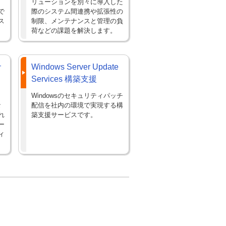
リューションを別々に導入した
で
際のシステム間連携や拡張性の
ス
制限、メンテナンスと管理の負
荷などの課題を解決します。
サ
Windows Server Update
Services 構築支援
Windowsのセキュリティパッチ
な
配信を社内の環境で実現する構
れ
築支援サービスです。
ー
ィ