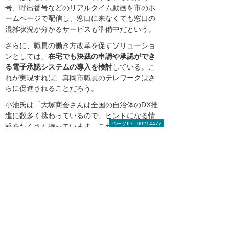
号、呼出番号などのリアルタイム動画を市のホ
ームページで配信し、窓口に来なくても窓口の
混雑状況が分かるサービスも準備中だという。
さらに、職員の働き方改革を促すソリューショ
ンとしては、
在宅でも決裁の申請や承認ができ
る電子承認システムの導入を検討
している。こ
れが実現すれば、真岡市職員のテレワークはさ
らに促進されることだろう。
小池氏は「大塚商会さんは全国の自治体のDX推
進に数多く携わっているので、ヒントになる情
ページID：00214477
報をたくさん持っています。これからも有益な
情報提供やアドバイスを受けながら、『ハイフ
レックス市役所』を実現するためのソリューシ
ョンを積極的に導入していきたいと思います」
と語った。
大塚商会担当者からのコメント