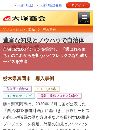
大塚IDとは
大塚ID新規登録
ログイン
メニュー
ソリューション・製品
導入事例
豊富な知見とノウハウで自治体
DX推進を支援
市独自のDXビジョンを策定し、「選ばれるま
ち」のこれからを担うハイフレックスな行政サ
ービスを推進
栃木県真岡市 導入事例
官公庁・自治体
101～1,000名
コンサルティング
営業・業務プロセス効率化
栃木県真岡市は、2020年12月に国が公表した
「自治体DX推進計画」に基づき、行政サービス
の向上や職員の働き方改革などを目指すDX推進
プロジェクトを発足。外部の知見とノウハウを