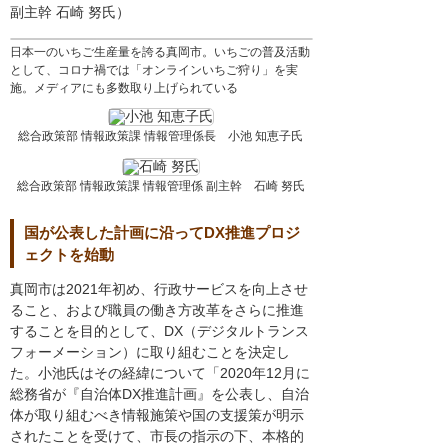
副主幹 石崎 努氏）
日本一のいちご生産量を誇る真岡市。いちごの普及活動
として、コロナ禍では「オンラインいちご狩り」を実
施。メディアにも多数取り上げられている
総合政策部 情報政策課 情報管理係長 小池 知恵子氏
総合政策部 情報政策課 情報管理係 副主幹 石崎 努氏
国が公表した計画に沿ってDX推進プロジ
ェクトを始動
真岡市は2021年初め、行政サービスを向上させ
ること、および職員の働き方改革をさらに推進
することを目的として、DX（デジタルトランス
フォーメーション）に取り組むことを決定し
た。小池氏はその経緯について「2020年12月に
総務省が『自治体DX推進計画』を公表し、自治
体が取り組むべき情報施策や国の支援策が明示
されたことを受けて、市長の指示の下、本格的