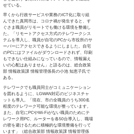
せている。
早くから行政サービスや業務のICT化に取り組
んできた真岡市は、コロナ禍が発生すると、す
ぐさま職員がリモートでも働ける環境を整備し
た。「リモートアクセス方式のテレワークシス
テムを導入し、職員が自宅のPCから市役所のサ
ーバーにアクセスできるようにしました。自宅
のPCにはファイルがダウンロードされず、印刷
もできない仕組みになっているので、情報漏え
いの心配はありません」と語るのは、総合政策
部 情報政策課 情報管理係長の小池 知恵子氏で
ある。
テレワークでも職員同士がコミュニケーション
を図れるように、LGWAN対応のビジネスチャ
ットも導入。「現在、市の全職員のうち300名
程度のテレワーク可能な環境が整っています。
また、自宅にPCやWi-Fiがない職員のためにテ
レワーク用PC、ルーターを各50台導入し、職場
の密を避けるために積極的な環境整備を行って
います」（総合政策部 情報政策課 情報管理係