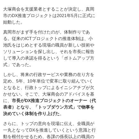
大塚商会を支援業者とすることが決定し、真岡
市のDX推進プロジェクトは2021年5月に正式に
始動した。
真岡市がまず手を付けたのが、体制作りであ
る。従来のICTプロジェクトの推進体制は、小
池氏をはじめとする現場の職員が新しい技術や
ソリューションを探し出し、それを市長に報告
して導入の承認を得るという「ボトムアップ方
式」であった。
しかし、将来の行政サービスや業務の在り方を
定め、5年、10年単位で変革に取り組んでいく
となると、行政トップによるイニシアチブが欠
かせない。そこで、大塚商会のアドバイスを基
に、
市長がDX推進プロジェクトのオーナー（代
表者）となり、「トップダウン方式」で物事を
決めていく体制を作り上げた
。
さらに、トップの意向を現場に伝え、全職員が
一丸となってDXを推進していくという意識と行
動を根付かせるため、各課の係長以上の職員の