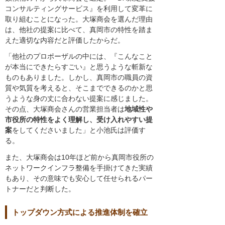
コンサルティングサービス』を利用して変革に
取り組むことになった。大塚商会を選んだ理由
は、他社の提案に比べて、真岡市の特性を踏ま
えた適切な内容だと評価したからだ。
「他社のプロポーザルの中には、『こんなこと
が本当にできたらすごい』と思うような斬新な
ものもありました。しかし、真岡市の職員の資
質や気質を考えると、そこまでできるのかと思
うような身の丈に合わない提案に感じました。
その点、大塚商会さんの営業担当者は
地域性や
市役所の特性をよく理解し、受け入れやすい提
案
をしてくださいました」と小池氏は評価す
る。
また、大塚商会は10年ほど前から真岡市役所の
ネットワークインフラ整備を手掛けてきた実績
もあり、その意味でも安心して任せられるパー
トナーだと判断した。
トップダウン方式による推進体制を確立