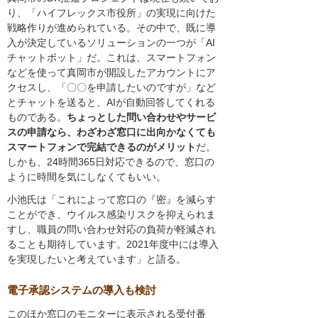
り、「ハイフレックス市役所」の実現に向けた
戦略作りが進められている。その中で、既に導
入が決定しているソリューションの一つが「AI
チャットボット」だ。これは、スマートフォン
などを使って真岡市が開設したアカウントにア
クセスし、「〇〇を申請したいのですが」など
とチャットを送ると、AIが自動回答してくれる
ものである。
ちょっとした問い合わせやサービ
スの申請なら、わざわざ窓口に出向かなくても
スマートフォンで完結できるのがメリット
だ。
しかも、24時間365日対応できるので、窓口の
ように時間を気にしなくてもいい。
小池氏は「これによって窓口の『密』を減らす
ことができ、ウイルス感染リスクを抑えられま
すし、職員の問い合わせ対応の負荷が軽減され
ることも期待しています。2021年度中には導入
を実現したいと考えています」と語る。
電子承認システムの導入も検討
このほか窓口のモニターに表示される受付番