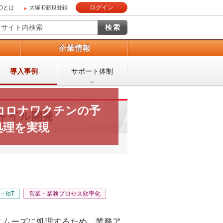
ログイン
IDとは
大塚ID新規登録
）
企業情報
導入事例
サポート体制
コロナワクチンの予
ャイル開発
処理を実現
I・IoT
営業・業務プロセス効率化
スムーズに処理するため、業務ア