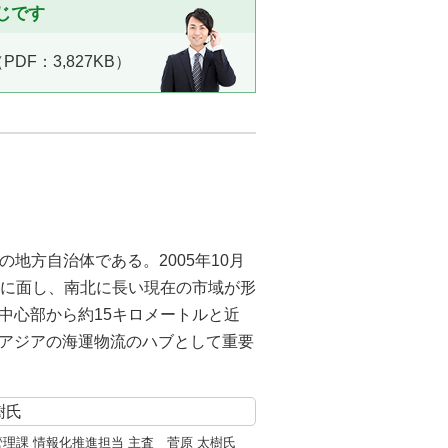
じです
DF：3,827KB）
の地方自治体である。2005年10月
海に面し、南北に長い現在の市域が形
中心部から約15キロメートルと近
アジアの海運物流のハブとして重要
管理課 情報化推進担当 主査 菅原 太樹氏