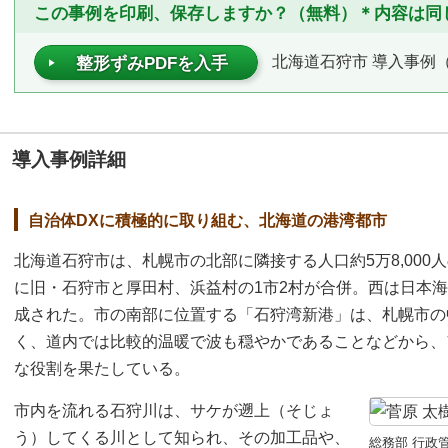
この事例を印刷、保存しますか？（無料）＊内容は同
北海道石狩市 導入事例（P
整形ずみPDFを入手
導入事例詳細
自治体DXに積極的に取り組む、北海道の港湾都市
北海道石狩市は、札幌市の北部に隣接する人口約5万8,000人
に旧・石狩市と厚田村、浜益村の1市2村が合併。西は日本
成された。市の南部に位置する「石狩湾新港」は、札幌市の
く、道内では比較的温暖で波も穏やかであることなどから、
な役割を果たしている。
市内を流れる石狩川は、サケが遡上（そじょ
う）してくる川として知られ、その加工品や、
総務部 行政