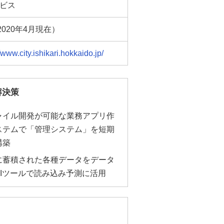
ビス
2020年4月現在）
//www.city.ishikari.hokkaido.jp/
解決策
ャイル開発が可能な業務アプリ作
ステムで「管理システム」を短期
構築
に蓄積された各種データをデータ
AIツールで読み込み予測に活用