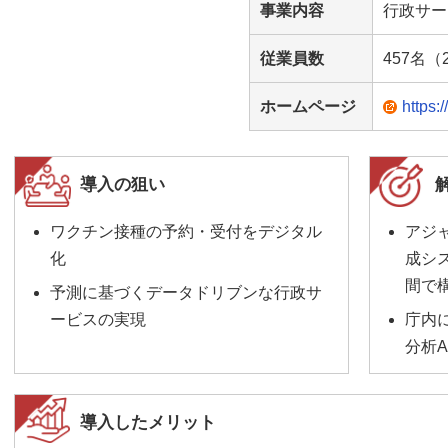
事業内容
行政サー
従業員数
457名（
ホームページ
https:
導入の狙い
ワクチン接種の予約・受付をデジタル
アジ
化
成シ
間で
予測に基づくデータドリブンな行政サ
ービスの実現
庁内
分析
導入したメリット