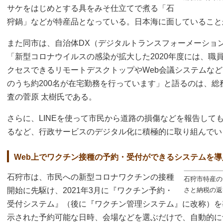
サケをはじめとする具をみそ仕立てで煮る「石
狩鍋」などが特産品となっている。日本海に面していること
また同市は、自治体DX（デジタルトランスフォーメーショ
「新型コロナウイルスの感染が拡大した2020年度には、職
クセスできるリモートデスクトップやWeb会議システムなど
のうち約200名が在宅勤務を行っています」と語るのは、総務
査の菅原 太樹氏である。
さらに、LINEを使って市民から道路の損傷などを報告しても
るなど、行政サービスのデジタル化に積極的に取り組んでい
Web上でワクチン接種の予約・受付ができるシステムを導
石狩市は、市民への新型コロナワクチンの接種
石狩市特産の
開始に先駆け、2021年3月に『ワクチン予約・
さと納税の返
受付システム』（後に『ワクチン管理システム』に改称）を
示された予約可能な日時、会場などを選ぶだけで、自動的に