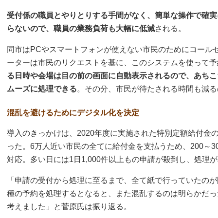
受付係の職員とやりとりする手間がなく、簡単な操作で確実
らないので、職員の業務負荷も大幅に低減
される。
同市はPCやスマートフォンが使えない市民のためにコール
ーターは市民のリクエストを基に、このシステムを使って予
る日時や会場は目の前の画面に自動表示されるので、あちこ
ムーズに処理できる
。その分、市民が待たされる時間も減る
混乱を避けるためにデジタル化を決定
導入のきっかけは、2020年度に実施された特別定額給付金
った。6万人近い市民の全てに給付金を支払うため、200～3
対応。多い日には1日1,000件以上もの申請が殺到し、処理
「申請の受付から処理に至るまで、全て紙で行っていたのが
種の予約を処理するとなると、また混乱するのは明らかだっ
考えました」と菅原氏は振り返る。