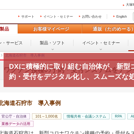
大塚
サポート
イベント・セミナー
お問い合わせ
English
製品
お客様マイページ
通販（たのめーる
ン・
サービス
製品・ソフト
イベント・
セミナー
北海道石狩市 導入事例
DXに積極的に取り組む自治体が、新型
ワクチン接種の予約・受付システムをアジ
約・受付をデジタル化し、スムーズな
北海道石狩市 導入事例
官公庁・自治体
101～1,000名
情報共有・会議システム
RPA
A
業務データの活用
北海道石狩市は、新型コロナワクチン接種の予約・受付を