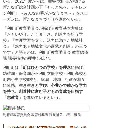
いる。2021年度からは、熊谷 大町長が掲げる
新たな町総合計画の下「もっと先へ、チャレン
ジ利府！ ～みんなの夢がかなうまち～」をスロ
ーガンに、新たなまちづくりを進めている。
「利府町教育委員会が掲げる教育基本方針は
『おもいやり、たくましさ、創造力を培う学
校』『生涯学習を支え、活力に満ちた地域社
会』『魅力ある地域文化の継承と創造』の三つ
です」と語るのは、利府町教育委員会 教育総務
課 課長補佐の櫻井 渉氏だ。
利府町は「
町はひとつの学校
」
を理念
に掲げ、
幼稚園・保育園から利府支援学校・利府高校と
町内小中学校9校と、家庭、地域、行政が相互
に連携。
生き生きと学び、心豊かで確かな学力
を持ち、創造性に富む子どもの育成を目指す
「
志教育
」を進めているという。
利府町教育委員会 教育総務課 課長補佐 櫻井 渉氏
コロナ禍を機にICT教育が加速。急ピッチ