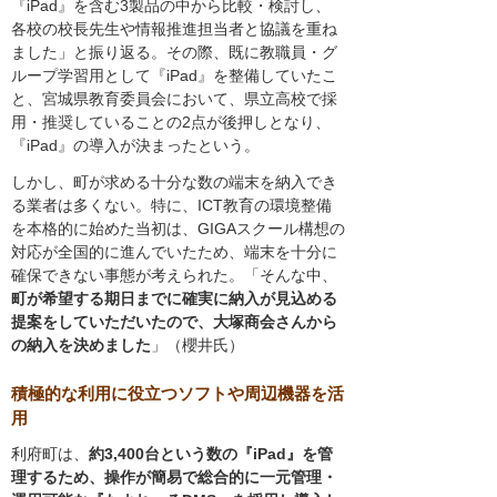
『iPad』を含む3製品の中から比較・検討し、
各校の校長先生や情報推進担当者と協議を重ね
ました」と振り返る。その際、既に教職員・グ
ループ学習用として『iPad』を整備していたこ
と、宮城県教育委員会において、県立高校で採
用・推奨していることの2点が後押しとなり、
『iPad』の導入が決まったという。
しかし、町が求める十分な数の端末を納入でき
る業者は多くない。特に、ICT教育の環境整備
を本格的に始めた当初は、GIGAスクール構想の
対応が全国的に進んでいたため、端末を十分に
確保できない事態が考えられた。「そんな中、
町が希望する期日までに確実に納入が見込める
提案をしていただいたので、大塚商会さんから
の納入を決めました
」（櫻井氏）
積極的な利用に役立つソフトや周辺機器を活
用
利府町は、
約3,400台という数の『iPad』を管
理するため、操作が簡易で総合的に一元管理・