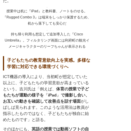
た。
授業中は机に『iPad』と教科書、ノートをのせる。
『Rugged Combo 3』は端末をしっかり保護するため、
机から落下しても安心だ
持ち帰り利用も想定して追加導入した『Cisco
Umbrella』。フィルタリング画面には利府町の観光イ
メージキャラクターのリーフちゃんが表示される
子どもたちの教育意欲向上を実感。多様な
学習に対応できる環境づくりへ
ICT機器の導入により、当初町が想定していた
以上に、子どもたちの学習意欲が高まっている
という。吉川氏は「例えば、
体育の授業で子ど
もたちが運動の様子を
『
iPad
』
で撮影し合い、
お互いの動きを確認して改善点を話す場面
がし
ばしば見られます。このような活用法は教員が
指示したものではなく、子どもたちが独自に始
めたものです」と語る。
そのほかにも、
英語の授業では動画ソフトの自