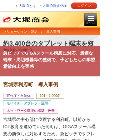
大塚IDとは
大塚ID新規登録
ログイン
メニュー
ソリューション・製品
導入事例
約3,400台のタブレット端末を短
期間で導入
急ピッチでGIGAスクール構想に対応。最適な
端末・周辺機器等の整備で、子どもたちの学習
意欲向上を実感
宮城県利府町 導入事例
官公庁・自治体
101～1,000名
モバイル・タブレット活用
ネットワーク環境の構築・改善
宮城県の中心部に位置する利府町。以前から
ICT教育を進めていた同町は、GIGAスクール構
想の前倒しに対応するため、急ピッチでタブレ