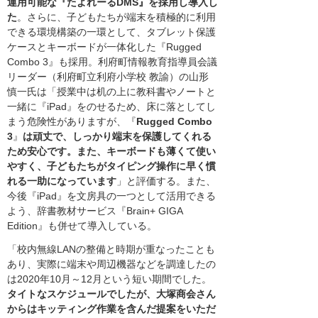
運用可能な『たよれーるDMS』を採用し導入し
た
。さらに、子どもたちが端末を積極的に利用
できる環境構築の一環として、タブレット保護
ケースとキーボードが一体化した『Rugged
Combo 3』も採用。利府町情報教育指導員会議
リーダー（利府町立利府小学校 教諭）の山形
慎一氏は「授業中は机の上に教科書やノートと
一緒に『iPad』をのせるため、床に落としてし
まう危険性がありますが、『
Rugged Combo
3
』
は頑丈で、しっかり端末を保護してくれる
ため安心です。また、キーボードも薄くて使い
やすく、子どもたちがタイピング操作に早く慣
れる一助になっています
」と評価する。また、
今後『iPad』を文房具の一つとして活用できる
よう、辞書教材サービス『Brain+ GIGA
Edition』も併せて導入している。
「校内無線LANの整備と時期が重なったことも
あり、実際に端末や周辺機器などを調達したの
は2020年10月～12月という短い期間でした。
タイトなスケジュールでしたが、大塚商会さん
からはキッティング作業を含んだ提案をいただ