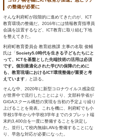
の整備が必要に
そんな利府町が段階的に進めてきたのが、ICT
教育環境の整備だ。2016年には情報教育指導員
会議を設置するなど、ICT教育に取り組む下地
を整えてきた。
利府町教育委員会 教育総務課 主事の名取 俊輔
氏は「
Society5.0時代を生きる子どもたちにと
って、ICTを基盤とした先端技術の活用は必須
です。個別最適化された学びの保障のために
も、教育現場におけるICT環境整備が重要と考
えています
」と語る。
そんな中、2020年に新型コロナウイルス感染症
が世界中で流行したことにより、文部科学省が
GIGAスクール構想の実現を当初の予定より繰り
上げることを発表。これを機に、利府町でも小
学校1学年から中学校3学年までのタブレット端
末約3,400台を一度に整備することを決定し
た。並行して校内無線LANを整備することにな
り、早急な対応が必要になった。