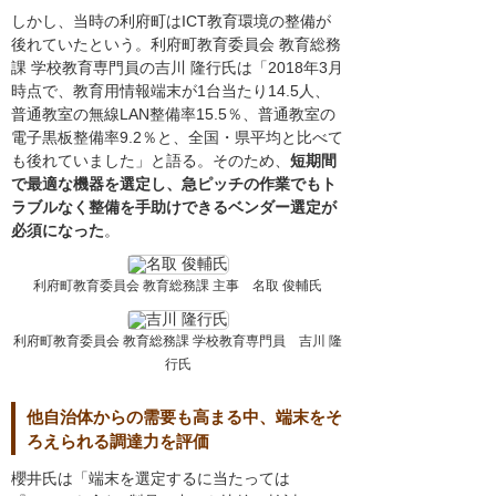
しかし、当時の利府町はICT教育環境の整備が
後れていたという。利府町教育委員会 教育総務
課 学校教育専門員の吉川 隆行氏は「2018年3月
時点で、教育用情報端末が1台当たり14.5人、
普通教室の無線LAN整備率15.5％、普通教室の
電子黒板整備率9.2％と、全国・県平均と比べて
も後れていました」と語る。そのため、
短期間
で最適な機器を選定し、急ピッチの作業でもト
ラブルなく整備を手助けできるベンダー選定が
必須になった
。
利府町教育委員会 教育総務課 主事 名取 俊輔氏
利府町教育委員会 教育総務課 学校教育専門員 吉川 隆
行氏
他自治体からの需要も高まる中、端末をそ
ろえられる調達力を評価
櫻井氏は「端末を選定するに当たっては