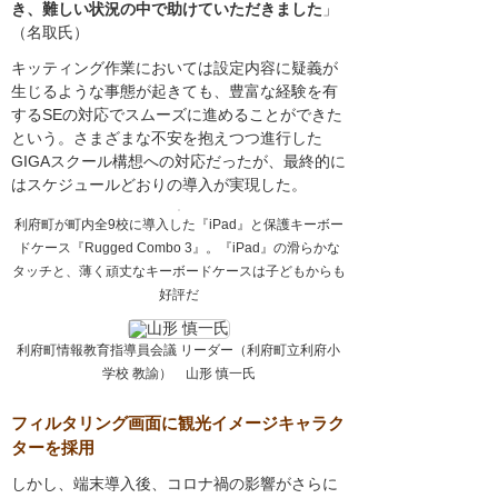
き、難しい状況の中で助けていただきました
」
（名取氏）
キッティング作業においては設定内容に疑義が
生じるような事態が起きても、豊富な経験を有
するSEの対応でスムーズに進めることができた
という。さまざまな不安を抱えつつ進行した
GIGAスクール構想への対応だったが、最終的に
はスケジュールどおりの導入が実現した。
利府町が町内全9校に導入した『iPad』と保護キーボー
ドケース『Rugged Combo 3』。『iPad』の滑らかな
タッチと、薄く頑丈なキーボードケースは子どもからも
好評だ
利府町情報教育指導員会議 リーダー（利府町立利府小
学校 教諭） 山形 慎一氏
フィルタリング画面に観光イメージキャラク
ターを採用
しかし、端末導入後、コロナ禍の影響がさらに