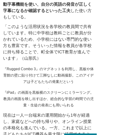
動字幕機能を使い、自分の英語の発音が正しく
字幕になるか確認するといった工夫
した使い方
もしている。
「このような活用状況を各学校の教員間で共有
しています。特に中学校は教科ごとに教員が分
かれているため、小学校にはない専門的な使い
方も豊富です。そういった情報を教員が各学校
に持ち帰ることで、町全体でICT教育が進んで
います」（山形氏）
『Rugged Combo 3』のマグネットを利用し、黒板や体
育館の壁に貼り付けて三脚なしに動画撮影。このアイデ
アは子どもたちの発案だという
『iPad』の画面を黒板横のスクリーンにミラーリング。
教員の画面を映し出すほか、総合的な学習の時間での児
童・生徒の発表にも用いられる
現在は一人一台端末の運用開始から1年が経過
し、家庭などへの持ち帰りや、オンライン授業
の本格化も進んでいる。一方、これまで以上に
子どもたちがICT機器を最大限に活用できるよ