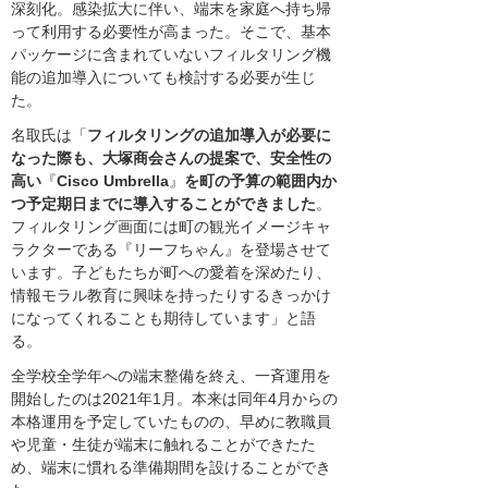
深刻化。感染拡大に伴い、端末を家庭へ持ち帰
って利用する必要性が高まった。そこで、基本
パッケージに含まれていないフィルタリング機
能の追加導入についても検討する必要が生じ
た。
名取氏は「
フィルタリングの追加導入が必要に
なった際も、大塚商会さんの提案で、安全性の
高い
『
Cisco Umbrella
』
を町の予算の範囲内か
つ予定期日までに導入することができました
。
フィルタリング画面には町の観光イメージキャ
ラクターである『リーフちゃん』を登場させて
います。子どもたちが町への愛着を深めたり、
情報モラル教育に興味を持ったりするきっかけ
になってくれることも期待しています」と語
る。
全学校全学年への端末整備を終え、一斉運用を
開始したのは2021年1月。本来は同年4月からの
本格運用を予定していたものの、早めに教職員
や児童・生徒が端末に触れることができたた
め、端末に慣れる準備期間を設けることができ