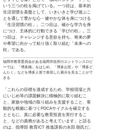
いう三つの柱を掲げている。一つ目は、基本的
生活習慣を基盤として、いきいきと学び遊ぶこ
とを通して豊かな心・健やかな体を身につける
「生活習慣の柱」。二つ目は、確かな学力を身
につけ、主体的に行動できる「学びの柱」。三
つ目は、チャレンジする意欲を持ち、将来の夢
や希望に向かって粘り強く取り組む「未来への
柱」である。
福岡市教育委員会がある福岡市役所のエントランスロビ
ーでは、「博多織」をはじめ、「博多山笠」や「博多ど
んたく」などを博多人形で表現した展示を見ることがで
きる
「これらの目標を達成するため、学校現場と共
にいじめ等の課題解決に積極的に取り組むこ
と、家族や地域の取り組みを支援すること、客
観的な根拠に基づくPDCAサイクルを確立する
とともに、真に必要な教育投資を実行するこ
と、などの責務があると考えています」と語る
のは、指導部 教育ICT 推進課長の永田 朗氏だ。