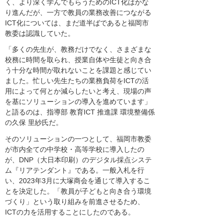
く、より深く学んでもらうためのICT化はかな
り進んだが、一方で教員の業務改善につながる
ICT化については、まだ道半ばであると福岡市
教委は認識していた。
「多くの先生が、教務だけでなく、さまざまな
校務に時間を取られ、授業自体や生徒と向き合
う十分な時間が取れないことを課題と感じてい
ました。忙しい先生たちの業務負荷をICTの活
用によって何とか減らしたいと考え、現場の声
を基にソリューションの導入を進めています」
と語るのは、指導部 教育ICT 推進課 環境整備係
の久保 里紗氏だ。
そのソリューションの一つとして、福岡市教委
が市内全ての中学校・高等学校に導入したの
が、DNP（大日本印刷）のデジタル採点システ
ム『リアテンダント』である。一般入札を行
い、2023年3月に大塚商会を通じて導入するこ
とを決定した。「教員が子どもと向き合う環境
づくり」という取り組みを前進させるため、
ICTの力を活用することにしたのである。