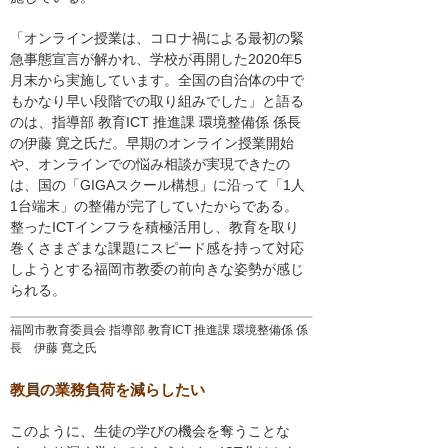
「オンライン授業は、コロナ禍による最初の緊
急事態宣言が解かれ、学校が再開した2020年5
月末から実施しています。全国の自治体の中で
もかなり早い段階での取り組みでした」と語る
のは、指導部 教育ICT 推進課 環境整備係 係長
の伊藤 寛之氏だ。早期のオンライン授業開始
や、オンラインでの悩み相談が実現できたの
は、国の「GIGAスクール構想」に沿って「1人
1台端末」の整備が完了していたからである。
整ったICTインフラを積極活用し、教育を取り
巻くさまざまな課題にスピード感を持って対応
しようとする福岡市教委の前向きな姿勢が感じ
られる。
福岡市教育委員会 指導部 教育ICT 推進課 環境整備係 係
長 伊藤 寛之氏
教員の業務負荷を減らしたい
このように、生徒の学びの機会を奪うことな