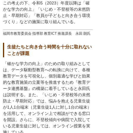
この考えの下、令和5（2023）年度以降は「確
かな学力の向上」「いじめ・不登校等の未然防
止・早期対応」「教員が子どもと向き合う環境
づくり」などの施策に取り組んでいる。
福岡市教育委員会 指導部 教育ICT 推進課長 永田 朗氏
生徒たちと向き合う時間を十分に取れない
ことが課題
「確かな学力の向上」のための取り組みとして
は、データ駆動型教育への転換に向けて、各種
教育データを可視化し、個別最適な学びと効果
的な教育施策の立案等を推進するため『教育デ
ータ連携基盤』の構築に着手していると永田氏
は説明する。また、「いじめ・不登校等の未然
防止・早期対応」では、悩みを抱える児童生徒
が1人1台端末（児童生徒1人に対し1台の端末）
を活用して、オンライン上で相談ができる窓口
を開設。さらに、不登校傾向や病院で入院して
いる児童生徒に対しては、オンライン授業を実
施している。