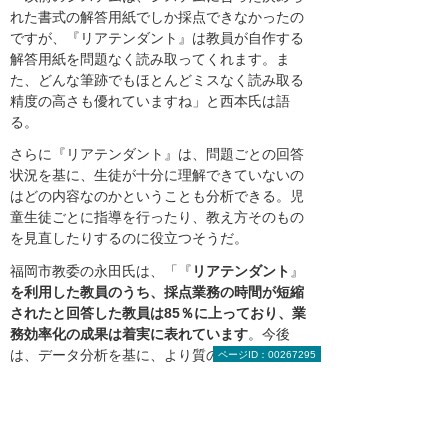
れた書式の解答用紙でしか採点できなかったの
ですが、『リアテンダント』は教員が自作する
解答用紙を問題なく読み取ってくれます。ま
た、どんな筆跡でもほとんどミスなく読み取る
精度の高さも優れていますね」と西本氏は語
る。
さらに『リアテンダント』は、問題ごとの回答
状況を基に、生徒が十分に理解できていないの
はどの内容なのかということも分析できる。児
童生徒ごとに指導を行ったり、教え方そのもの
を見直したりするのに役立つそうだ。
福岡市教委の永田氏は、「『
リアテンダント
』
を利用した教員のうち、採点業務の時間が短縮
されたと回答した教員は85％に上っており、業
務効率化の成果は着実に表れています
。今後
は、データ分析を基に、より質の高い教育の実
ページID：00267295
現につなげていきたい」と期待を示す。これか
らの成果にも、大いに注目していきたい。
（左）福岡市立老司中学校 保健体育科教諭 教務主任