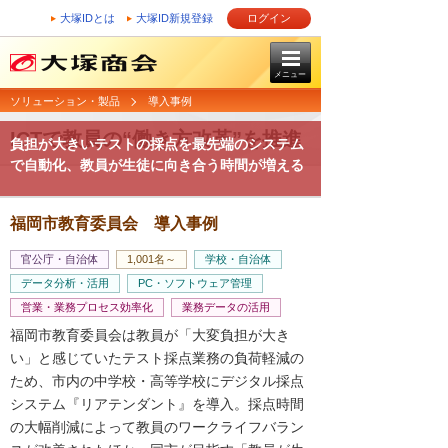
大塚IDとは
大塚ID新規登録
ログイン
メニュー
ソリューション・製品
導入事例
ICTで教員の“働き方改革”を推進
負担が大きいテストの採点を最先端のシステム
で自動化、教員が生徒に向き合う時間が増える
福岡市教育委員会 導入事例
官公庁・自治体
1,001名～
学校・自治体
データ分析・活用
PC・ソフトウェア管理
営業・業務プロセス効率化
業務データの活用
福岡市教育委員会は教員が「大変負担が大き
い」と感じていたテスト採点業務の負荷軽減の
ため、市内の中学校・高等学校にデジタル採点
システム『リアテンダント』を導入。採点時間
の大幅削減によって教員のワークライフバラン