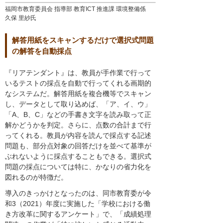
福岡市教育委員会 指導部 教育ICT 推進課 環境整備係
久保 里紗氏
解答用紙をスキャンするだけで選択式問題
の解答を自動採点
『リアテンダント』は、教員が手作業で行って
いるテストの採点を自動で行ってくれる画期的
なシステムだ。解答用紙を複合機等でスキャン
し、データとして取り込めば、「ア、イ、ウ」
「A、B、C」などの手書き文字を読み取って正
解かどうかを判定。さらに、点数の合計まで行
ってくれる。教員が内容を読んで採点する記述
問題も、部分点対象の回答だけを並べて基準が
ぶれないように採点することもできる。選択式
問題の採点については特に、かなりの省力化を
図れるのが特徴だ。
導入のきっかけとなったのは、同市教育委が令
和3（2021）年度に実施した「学校における働
き方改革に関するアンケート」で、「成績処理