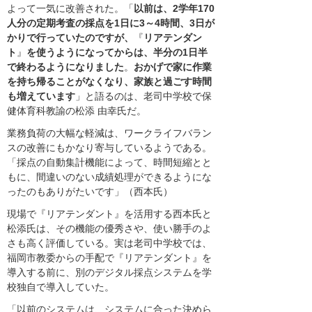
よって一気に改善された。「
以前は、2学年170
人分の定期考査の採点を1日に3～4時間、3日が
かりで行っていたのですが、
『
リアテンダン
ト
』
を使うようになってからは、半分の1日半
で終わるようになりました
。
おかげで家に作業
を持ち帰ることがなくなり、家族と過ごす時間
も増えています
」と語るのは、老司中学校で保
健体育科教諭の松添 由幸氏だ。
業務負荷の大幅な軽減は、ワークライフバラン
スの改善にもかなり寄与しているようである。
「採点の自動集計機能によって、時間短縮とと
もに、間違いのない成績処理ができるようにな
ったのもありがたいです」（西本氏）
現場で『リアテンダント』を活用する西本氏と
松添氏は、その機能の優秀さや、使い勝手のよ
さも高く評価している。実は老司中学校では、
福岡市教委からの手配で『リアテンダント』を
導入する前に、別のデジタル採点システムを学
校独自で導入していた。
「以前のシステムは、システムに合った決めら