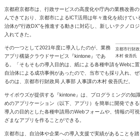
京都府京都市は、行政サービスの高度化や庁内の業務改善のた
んできており、京都市によるICT活用は年々進化を続けてい
治体が“行政DX”を推進する動きに対応し、新しいテクノロ
入れてきた。
その一つとして2021年度に導入したのが、業務
京都市行財政
アプリ構築クラウドサービス『kintone』であ
木村 俊吾氏
る。「そもそもの導入目的は、紙による各種申請をWebに
自治体による成功事例があったので、当市でも採り入れ、ぜ
るのは、京都市行財政局 人事部 人事課の木村 俊吾氏だ。
サイボウズが提供する『kintone』は、プログラミングの
めのアプリケーション（以下、アプリ）を簡単に開発できる
導入の目的とした各種申請用のWebフォームや、情報の可
ざまなアプリを作ることができる。
京都市は、自治体や企業への導入支援で実績があることを踏