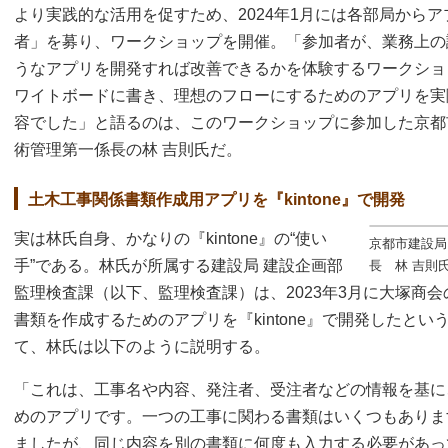
より実践的な活用を促すため、2024年1月には各部局からアプ
者」を募り、ワークショップを開催。「参加者が、業務上の課題
うなアプリを開発すれば改善できるかを体験するワークショ
ワイトボードに書き、理想のフローにするためのアプリを実
容でした」と語るのは、このワークショップに参加した京都市
術管理第一係長の林 吉則氏だ。
土木工事関係書類作成用アプリを『kintone』で開発
実は林氏自身、かなりの『kintone』の“使い
京都市建設局
手”である。林氏が所属する建設局 建設企画部
長 林 吉則
監理検査課（以下、監理検査課）は、2023年3月に大塚商
書類を作成するためのアプリを『kintone』で開発したと
て、林氏は以下のように説明する。
「これは、工事名や内容、発注者、受注者などの情報を基に
めのアプリです。一つの工事に関わる書類はいくつもあります。
ましたが、同じ内容を別の書類に何度も入力する必要があっ