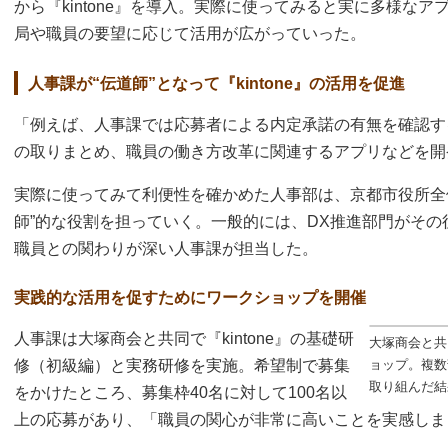
から『kintone』を導入。実際に使ってみると実に多様な
局や職員の要望に応じて活用が広がっていった。
人事課が“伝道師”となって『kintone』の活用を促進
「例えば、人事課では応募者による内定承諾の有無を確認す
の取りまとめ、職員の働き方改革に関連するアプリなどを開
実際に使ってみて利便性を確かめた人事部は、京都市役所全体に
師”的な役割を担っていく。一般的には、DX推進部門がそ
職員との関わりが深い人事課が担当した。
実践的な活用を促すためにワークショップを開催
人事課は大塚商会と共同で『kintone』の基礎研
大塚商会と共
修（初級編）と実務研修を実施。希望制で募集
ョップ。複数
取り組んだ結
をかけたところ、募集枠40名に対して100名以
上の応募があり、「職員の関心が非常に高いことを実感しま