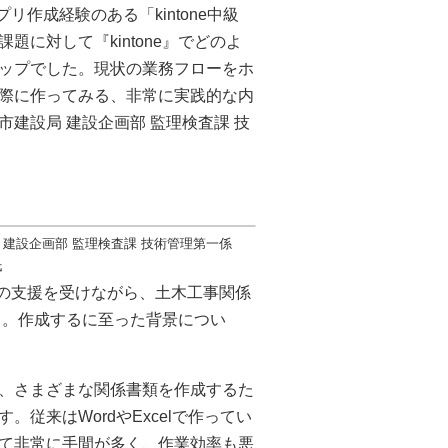
リ作成経験のある「kintone中級
に対して『kintone』でどのよ
ップでした。現状の業務フローをホ
際に作ってみる、非常に実践的な内
建設局 建設企画部 監理検査課 技
 建設企画部 監理検査課 技術管理第一係
氏
会の支援を受けながら、土木工事関係
いう。作成するに至った背景につい
、さまざまな関係書類を作成するた
従来はWordやExcelで作ってい
て非常に手間が多く、作業効率も悪