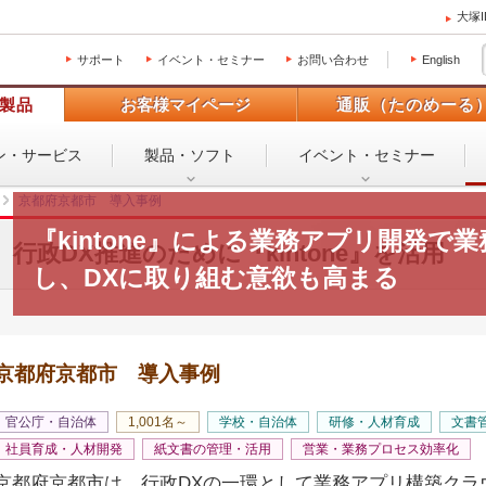
大塚
サポート
イベント・セミナー
お問い合わせ
English
製品
お客様マイページ
通販（たのめーる
ン・
サービス
製品・ソフト
イベント・
セミナー
京都府京都市 導入事例
『kintone』による業務アプリ開発で
行政DX推進のために『kintone』を活用
し、DXに取り組む意欲も高まる
京都府京都市 導入事例
官公庁・自治体
1,001名～
学校・自治体
研修・人材育成
文書
社員育成・人材開発
紙文書の管理・活用
営業・業務プロセス効率化
京都府京都市は、行政DXの一環として業務アプリ構築クラウド