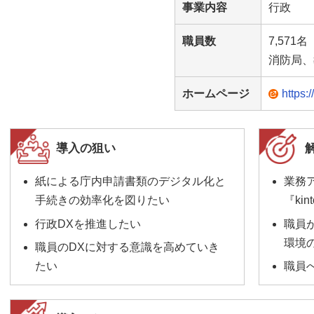
事業内容
行政
職員数
7,571
消防局、
ホームページ
https:/
導入の狙い
紙による庁内申請書類のデジタル化と
業務
手続きの効率化を図りたい
『ki
行政DXを推進したい
職員
環境
職員のDXに対する意識を高めていき
たい
職員