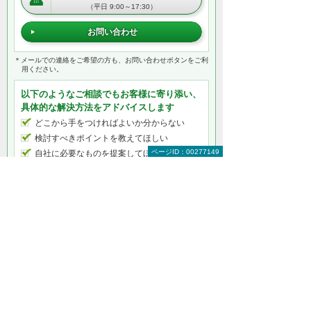
（平日 9:00～17:30）
お問い合わせ
＊メールでの連絡をご希望の方も、お問い合わせボタンをご利
用ください。
以下のようなご相談でもお客様に寄り添い、
具体的な解決方法をアドバイスします
どこから手をつければよいか分からない
検討すべきポイントを教えてほしい
ページID：00277149
自社に必要なものを提案してほしい
予算内で最適なプランを提案してほしい
何から相談したらよいのか分からない方はこ
ちら（ITよろず相談窓口）
ナビゲーションメニュー
インターネット回線
たよれーるひかり