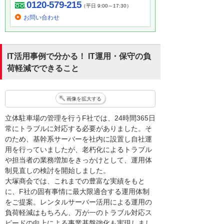
0120-579-215
（平日 9:00～17:30）
お問い合わせ
IT活用事例で分かる！ IT運用・保守の負
荷軽減でできること
画像を拡大する
立体駐車場の管理を行うF社では、24時間365日
常にトラブルに対応する必要がありました。そ
のため、基幹系サーバーを社内に設置し自社運
用を行っていましたが、老朽化によるトラブル
や担当者の業務増加をきっかけとして、運用体
制見直しの検討を開始しました。
大塚商会では、これまでの豊富な実績をもと
に、F社の固有事情に最大限適合する運用体制
をご提案。レンタルサーバー活用による運用の
負荷軽減はもちろん、万が一のトラブル対応ス
ピードの向上による事業基盤強化も実現しまし