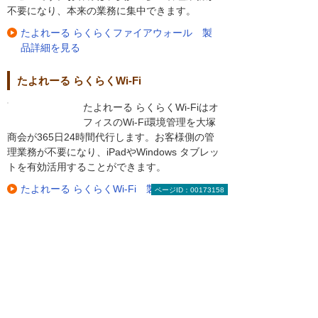
不要になり、本来の業務に集中できます。
たよれーる らくらくファイアウォール 製
品詳細を見る
たよれーる らくらくWi-Fi
たよれーる らくらくWi-Fiはオ
フィスのWi-Fi環境管理を大塚
商会が365日24時間代行します。お客様側の管
理業務が不要になり、iPadやWindows タブレッ
トを有効活用することができます。
たよれーる らくらくWi-Fi 製品詳細を見る
ページID：00173158
製品のお試しに関しての詳細は下記よりご覧く
ださい。
製品・サービスの無料お試し