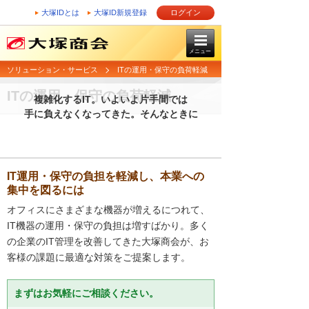
大塚IDとは
大塚ID新規登録
ログイン
メニュー
ソリューション・サービス
ITの運用・保守の負荷軽減
ITの運用・保守の負荷軽減
複雑化するIT。いよいよ片手間では
手に負えなくなってきた。そんなときに
IT運用・保守の負担を軽減し、本業への
集中を図るには
オフィスにさまざまな機器が増えるにつれて、
IT機器の運用・保守の負担は増すばかり。多く
の企業のIT管理を改善してきた大塚商会が、お
客様の課題に最適な対策をご提案します。
まずはお気軽にご相談ください。