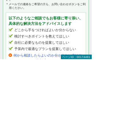
＊メールでの連絡をご希望の方も、お問い合わせボタンをご利
用ください。
以下のようなご相談でもお客様に寄り添い、
具体的な解決方法をアドバイスします
どこから手をつければよいか分からない
検討すべきポイントを教えてほしい
自社に必要なものを提案してほしい
予算内で最適なプランを提案してほしい
何から相談したらよいのか分からない方はこ
ページID：00174481
ちら（ITよろず相談窓口）
オンラインストレージの個別ソリューショ
ン・製品
たよれーる どこでもキャビネット
企業内・企業間でのファイル共有を、安全・簡単に
できます。（マルチデバイスに対応）
Dropbox
全世界で20万社が導入している法人向け容量無制限
のオンラインストレージです。