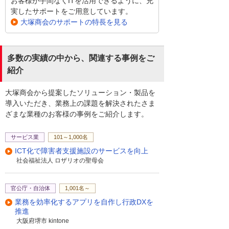
お客様が手間なくITを活用できるように、充
実したサポートをご用意しています。
大塚商会のサポートの特長を見る
多数の実績の中から、関連する事例をご
紹介
大塚商会から提案したソリューション・製品を
導入いただき、業務上の課題を解決されたさま
ざまな業種のお客様の事例をご紹介します。
サービス業
101～1,000名
ICT化で障害者支援施設のサービスを向上
社会福祉法人 ロザリオの聖母会
官公庁・自治体
1,001名～
業務を効率化するアプリを自作し行政DXを
推進
大阪府堺市 kintone