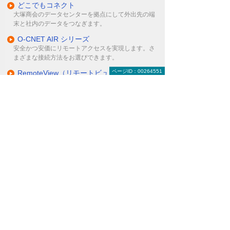
どこでもコネクト
大塚商会のデータセンターを拠点にして外出先の端
末と社内のデータをつなぎます。
O-CNET AIR シリーズ
安全かつ安価にリモートアクセスを実現します。さ
まざまな接続方法をお選びできます。
ページID：00264551
RemoteView（リモートビュー）
インターネットを利用して遠隔地から自分のPCに接
続し、操作できるサービスです。
カチャット(CACHATTO)
ファイアウォールやネットワークの設定変更不要で
設置したその日から使えます。
Pulse Secure MAG
モバイル環境、リモート環境、ローカル環境どこか
らでも、簡単に利用できます。
その他の解決策
オンラインストレージ（クラウド）
グループウェア