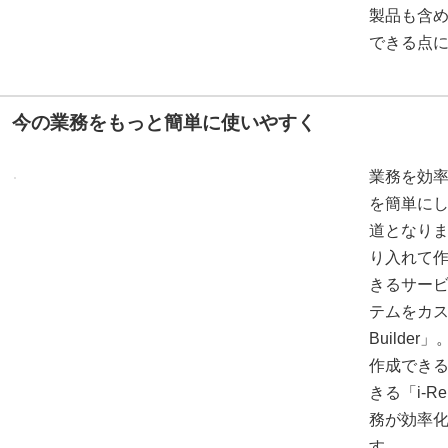
製品も含
できる点
今の業務をもっと簡単に使いやすく
業務を効
を簡単に
道となり
り入れて
きるサービ
テムをカスタ
Builde
作成できる「
きる「i-R
務が効率
す。