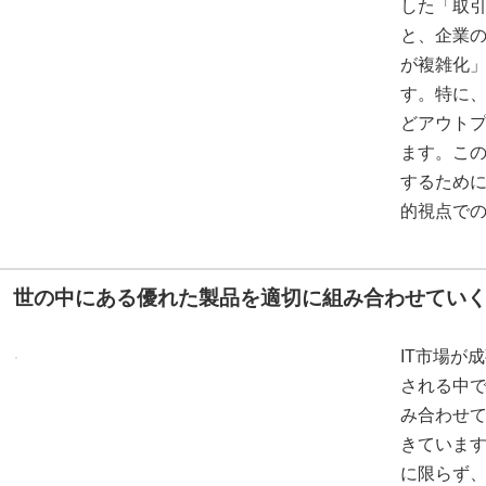
した「取
と、企業
が複雑化
す。特に
どアウト
ます。こ
するため
的視点で
世の中にある優れた製品を適切に組み合わせてい
IT市場が
される中
み合わせ
きていま
に限らず