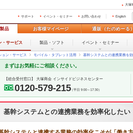
大塚
サポート
イベント・セミナー
お問い合わせ
English
製品
お客様マイページ
通販（たのめーる
ン・
サービス
製品・ソフト
イベント・
セミナー
ション・サービス
モバイル・タブレット活用
基幹システムとの連携業務を効
まずはお気軽にご相談ください。
【総合受付窓口】
大塚商会 インサイドビジネスセンター
0120-579-215
（平日 9:00～17:30）
基幹システムとの連携業務を効率化したい
基幹システムと連携する業務の効率化こそが「働き