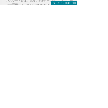
パスワード管理、専用フォルダーの設定など、サー
ページID：00301901
バー運用を丸ごとお任せいただけます。
キャンペーン
ナビゲーションメニュー
ソリューション・サービス
キーワード別に探す
AI・IoT・RPA
ロボット
働き方改革
クラウド
サーバーの運用・管理の手間を減らしたい
初期コストを抑えてサーバーを導入したい
使用量に合わせてサーバーを柔軟に導入した