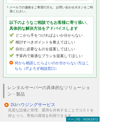
＊メールでの連絡をご希望の方も、お問い合わせボタンをご利
用ください。
以下のようなご相談でもお客様に寄り添い、
具体的な解決方法をアドバイスします
どこから手をつければよいか分からない
検討すべきポイントを教えてほしい
自社に必要なものを提案してほしい
予算内で最適なプランを提案してほしい
何から相談したらよいのか分からない方はこ
ちら（ITよろず相談窓口）
レンタルサーバーの具体的なソリューショ
ン・製品
2Uハウジングサービス
高度な設備と管理、運用を共有することでコストを
抑えつつ、専有の環境を利用できます。
ページID：00301872
遠隔地バックアップとデータ複製
共有によるコスト削減と、専有だからこその手厚い
サポートを両立させました。