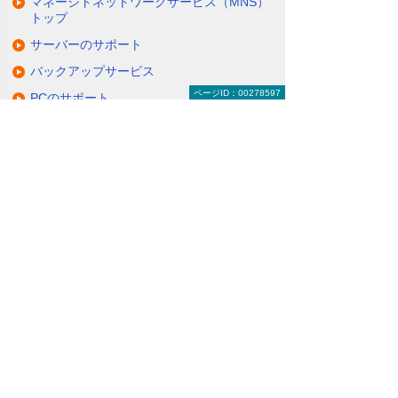
マネージドネットワークサービス（MNS）
トップ
サーバーのサポート
バックアップサービス
ページID：00278597
PCのサポート
モバイル活用と管理
ネットワーク／セキュリティ
ITワンストップサポートデスク
関連ソリューション・製品
クラウドを利用し、効率的で安全なオフィ
ス環境をつくる
（クラウドサービス）
ナビゲーションメニュー
マネージドネットワークサービス（MNS）
サーバーのサポート