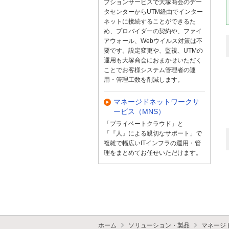
プションサービスで大塚商会のデー
タセンターからUTM経由でインター
ネットに接続することができるた
め、プロバイダーの契約や、ファイ
アウォール、Webウイルス対策は不
要です。設定変更や、監視、UTMの
運用も大塚商会におまかせいただく
ことでお客様システム管理者の運
用・管理工数を削減します。
マネージドネットワークサ
ービス（MNS）
「プライベートクラウド」と
「『人』による親切なサポート」で
複雑で幅広いITインフラの運用・管
理をまとめてお任せいただけます。
ホーム
ソリューション・製品
マネージ