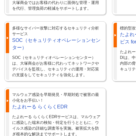
大塚商会ではお客様の代わりに面倒な管理・運用
を代行、管理負荷の軽減をサポートします。
多様なサイバー攻撃に対応するセキュリティ分析
標的型攻
サービス
たよれ
SOC（セキュリティオペレーションセン
ビス for
ター）
たよれー
SOC（セキュリティオペレーションセンター）
DIは、
は、大塚商会がお客様に代わってネットワークや
内部の脅
デバイスを監視し、セキュリティの運用・対応策
キュリテ
の支援をしてセキュリティを強化します。
マルウェア感染を早期発見・早期対処で被害の最
小化をお手伝い！
たよれーる らくらくEDR
たよれーる らくらくEDRサービスは、マルウェア
に感染した端末の検知・特定を行うとともに、ウ
イルス感染の詳細な調査等を実施。被害拡大を防
ぎ根本的な解決までサポートします。