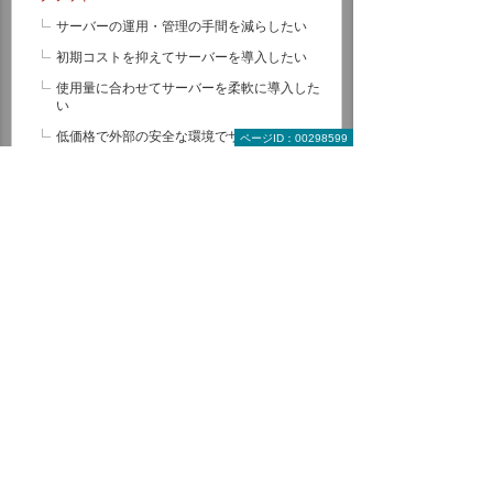
サーバーの運用・管理の手間を減らしたい
初期コストを抑えてサーバーを導入したい
使用量に合わせてサーバーを柔軟に導入した
い
低価格で外部の安全な環境でサーバーを運用
ページID：00298599
したい
社内からしかアクセスできない安全なクラウ
ドが使いたい
クラウドサービスに関するソリューション・
製品一覧
クラウドサービスの管理
バックアップ・災害対策・BCP
ソリューション
経理・調達業務用ソフト
教育・研修
オフィスソフト
ITインフラ運用管理
モバイル・タブレット活用