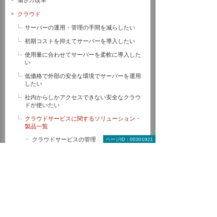
クラウド
サーバーの運用・管理の手間を減らしたい
初期コストを抑えてサーバーを導入したい
使用量に合わせてサーバーを柔軟に導入した
い
低価格で外部の安全な環境でサーバーを運用
したい
社内からしかアクセスできない安全なクラウ
ドが使いたい
クラウドサービスに関するソリューション・
製品一覧
クラウドサービスの管理
ページID：00301921
バックアップ・災害対策・BCP
ソリューション
経理・調達業務用ソフト
教育・研修
オフィスソフト
ITインフラ運用管理