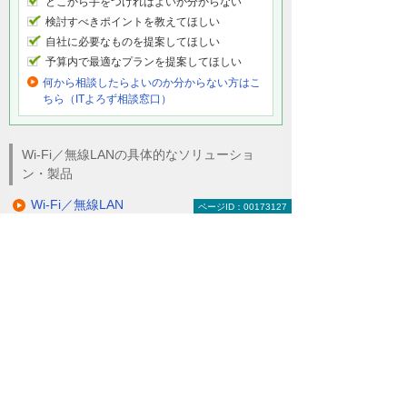
どこから手をつければよいか分からない
検討すべきポイントを教えてほしい
自社に必要なものを提案してほしい
予算内で最適なプランを提案してほしい
何から相談したらよいのか分からない方はこ
ちら（ITよろず相談窓口）
Wi-Fi／無線LANの具体的なソリューショ
ン・製品
Wi-Fi／無線LAN
ページID：00173127
ネットワークの無線化に必要な機器をご紹介。
らくらくWi-Fi
オフィスのWi-Fi環境を大塚商会が365日代行管理し
ます。
その他の解決策
たよれーる らくらくネットワークシリーズ
キャンペーン