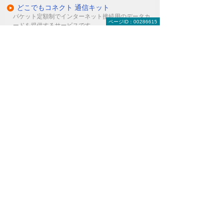
どこでもコネクト 通信キット
パケット定額制でインターネット接続用のデータカ
ページID：00286615
ードを提供するサービスです。
その他の解決策
たよれーる らくらくネットワークシリーズ
キャンペーン
ナビゲーションメニュー
ソリューション・サービス
キーワード別に探す
AI・IoT・RPA
ロボット
働き方改革