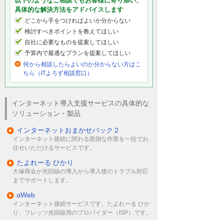
以下のようなご相談でもお客様に寄り添い、
具体的な解決方法をアドバイスします
どこから手をつければよいか分からない
検討すべきポイントを教えてほしい
自社に必要なものを提案してほしい
予算内で最適なプランを提案してほしい
何から相談したらよいのか分からない方はこ
ちら（ITよろず相談窓口）
インターネット導入支援サービスの具体的な
ソリューション・製品
インターネットおまかせパック２
インターネット接続に関わる面倒な作業を一括でお
任せいただけるサービスです。
たよれーる ひかり
大塚商会が光回線の導入から導入後のトラブル対応
までサポートします。
αWeb
インターネット接続サービスです。たよれーる ひか
り、フレッツ光回線用のプロバイダー（ISP）です。