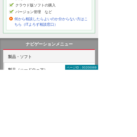
クラウド版ソフトの購入
バージョン管理 など
何から相談したらよいのか分からない方はこ
ちら（ITよろず相談窓口）
ナビゲーションメニュー
製品・ソフト
ページID：00200069
製品（ハードウェア）
ソフトウェア
クラウド（ASP）
オフィス・文書作成ソフト
グループウェア
OS（PC・サーバー）
クリエイティブ系ソフト