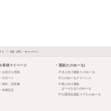
フト
OS（PC・サーバー）
お客様マイページ
通販(たのめーる)
お役立ち情報
法人向け通販 たのめーる
サポート
たのめーるアドバンス
契約・請求書
個人向け通販
ぱーそなるたのめーる
各種設定
介護用品通販 ケアたのめーる