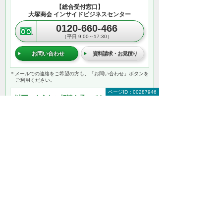
【総合受付窓口】
大塚商会 インサイドビジネスセンター
0120-660-466
（平日 9:00～17:30）
お問い合わせ
資料請求・お見積り
＊メールでの連絡をご希望の方も、「お問い合わせ」ボタンを
ご利用ください。
ページID：00287946
以下のようなご相談も承っております。気に
なることは、お気軽にご相談ください。
複数メーカーソフトの一括見積り
全社一斉導入時の価格交渉
使用環境に応じた設定のカスタマイズ
その他のセキュリティ対策の提案依頼
利用方法の研修
追加ライセンス購入 など
何から相談したらよいのか分からない方はこ
ちら（ITよろず相談窓口）