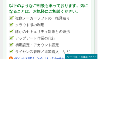
以下のようなご相談も承っております。気に
なることは、お気軽にご相談ください。
複数メーカーソフトの一括見積り
クラウド版の利用
ほかのセキュリティ対策との連携
アップデート作業の代行
初期設定・アカウント設定
ライセンス管理／追加購入 など
ページID：00306677
何から相談したらよいのか分からない方はこ
ちら（ITよろず相談窓口）
ナビゲーションメニュー
製品・ソフト
製品（ハードウェア）
ソフトウェア