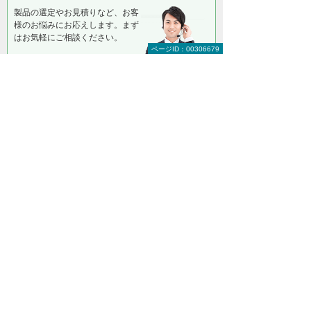
製品の選定やお見積りなど、お客
様のお悩みにお応えします。まず
はお気軽にご相談ください。
ページID：00306679
【総合受付窓口】
大塚商会 インサイドビジネスセンター
0120-579-215
（平日 9:00～17:30）
お問い合わせ
資料請求・お見積り
＊メールでの連絡をご希望の方も、「お問い合わせ」ボタンを
ご利用ください。
以下のようなご相談も承っております。気に
なることは、お気軽にご相談ください。
複数メーカーソフトの一括見積り
大量購入時の価格相談
ソフト以外のバックアップ方法について
初期設定
バックアップ作業の代行
バックアップデータの復旧依頼 など