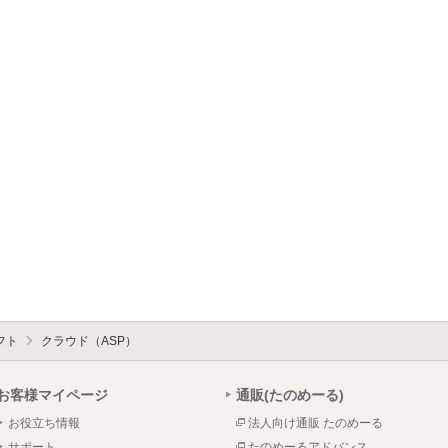
フト
クラウド（ASP）
お客様マイページ
通販(たのめーる)
お役立ち情報
法人向け通販 たのめーる
サポート
たのめーるアドバンス