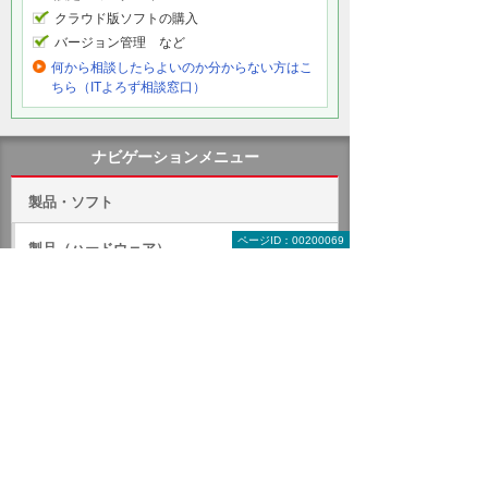
クラウド版ソフトの購入
バージョン管理 など
何から相談したらよいのか分からない方はこ
ちら（ITよろず相談窓口）
ナビゲーションメニュー
製品・ソフト
ページID：00200069
製品（ハードウェア）
ソフトウェア
クラウド（ASP）
オフィス・文書作成ソフト
グループウェア
OS（PC・サーバー）
クリエイティブ系ソフト