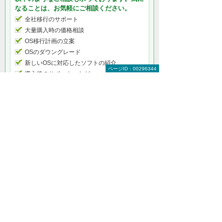
なることは、お気軽にご相談ください。
全社移行のサポート
大量購入時の価格相談
OS移行計画の立案
OSのダウングレード
新しいOSに対応したソフトの紹介
ページID：00296344
導入後のサポート など
何から相談したらよいのか分からない方はこ
ちら（ITよろず相談窓口）
ソフトカテゴリー情報
PC（パソコン）OS（法人向け）
サーバーOS（法人向け）
その他サーバーOSの関連情報
Microsoft（マイクロソフト）製品
オープンソースソフトウェア Linux（リナッ
クス）