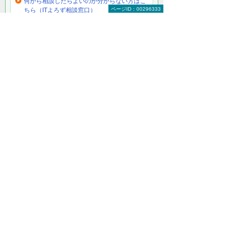
何から相談したらよいのか分からない方はこ
ページID：00296333
ちら（ITよろず相談窓口）
ソフトカテゴリー情報
PC（パソコン）OS（法人向け）
サーバーOS（法人向け）
その他パソコン（PC）OSの関連情報
Microsoft（マイクロソフト） Windows 11
Microsoft（マイクロソフト） Windows 11
移行支援サービス
キャンペーン
ナビゲーションメニュー
製品・ソフト