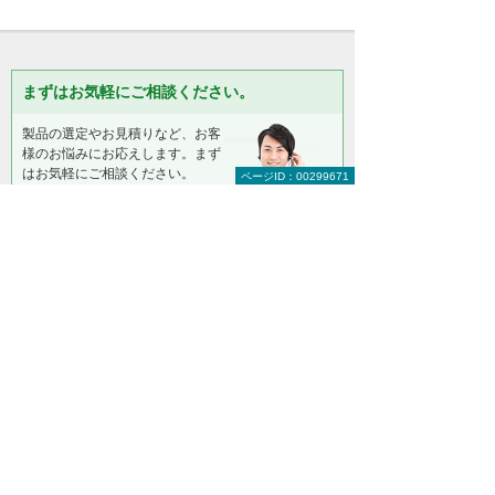
まずはお気軽にご相談ください。
製品の選定やお見積りなど、お客
様のお悩みにお応えします。まず
はお気軽にご相談ください。
ページID：00299671
【総合受付窓口】
大塚商会 インサイドビジネスセンター
0120-579-215
（平日 9:00～17:30）
お問い合わせ
＊メールでの連絡をご希望の方も、お問い合わせボタンをご利
用ください。
以下のようなご相談でもお客様に寄り添い、
具体的な解決方法をアドバイスします
どこから手をつければよいか分からない