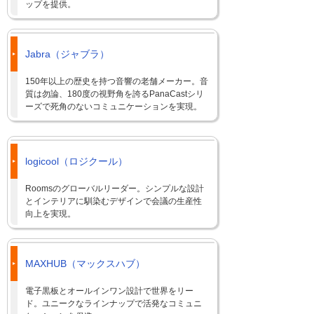
ップを提供。
Jabra（ジャブラ）
150年以上の歴史を持つ音響の老舗メーカー。音
質は勿論、180度の視野角を誇るPanaCastシリ
ーズで死角のないコミュニケーションを実現。
logicool（ロジクール）
Roomsのグローバルリーダー。シンプルな設計
とインテリアに馴染むデザインで会議の生産性
向上を実現。
MAXHUB（マックスハブ）
電子黒板とオールインワン設計で世界をリー
ド。ユニークなラインナップで活発なコミュニ