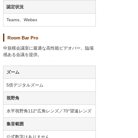
認定状況
Teams、Webex
Room Bar Pro
中規模会議室に最適な高性能ビデオバー。臨場
感ある会議を提供。
ズーム
5倍デジタルズーム
視野角
水平視野角112°広角レンズ／70°望遠レンズ
集音範囲
公式数字はありません