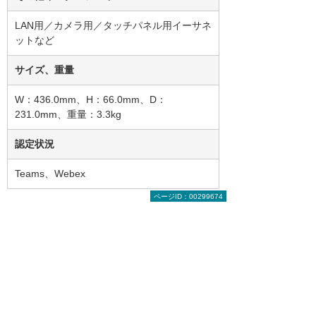
LAN用／カメラ用／タッチパネル用イーサネ
ットなど
サイズ、重量
W：436.0mm、H：66.0mm、D：
231.0mm、重量：3.3kg
認定状況
Teams、Webex
ページID：00299674
Room Board Pro G2 55/75
ディスプレイ、カメラ、マイク一体型のタッチ
ディスプレイモデル。直感的な書き込みと共有
で創造力をサポート。
ズーム