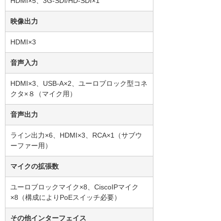
HDMI×5、3G-SDI/HD-SDI×1
映像出力
HDMI×3
音声入力
HDMI×3、USB-A×2、ユーロブロック型コネ
クタ×８（マイク用）
音声出力
ライン出力×6、HDMI×3、RCA×1（サブウ
ーファー用）
マイクの拡張数
ユーロブロックマイク×8、CiscoIPマイク
×8（構成によりPoEスイッチ必要）
その他インターフェイス