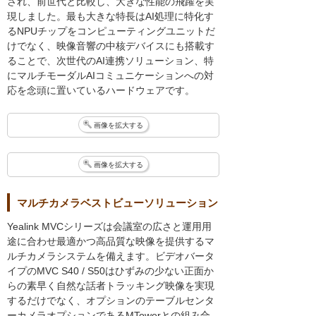
され、前世代と比較し、大きな性能の飛躍を実
現しました。最も大きな特長はAI処理に特化す
るNPUチップをコンピューティングユニットだ
けでなく、映像音響の中核デバイスにも搭載す
ることで、次世代のAI連携ソリューション、特
にマルチモーダルAIコミュニケーションへの対
応を念頭に置いているハードウェアです。
画像を拡大する
画像を拡大する
マルチカメラベストビューソリューション
Yealink MVCシリーズは会議室の広さと運用用
途に合わせ最適かつ高品質な映像を提供するマ
ルチカメラシステムを備えます。ビデオバータ
イプのMVC S40 / S50はひずみの少ない正面か
らの素早く自然な話者トラッキング映像を実現
するだけでなく、オプションのテーブルセンタ
ーカメラオプションであるMTowerとの組み合