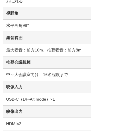
ムに対応
視野角
水平画角98°
集音範囲
最大収音：前方10m、推奨収音：前方8m
推奨会議規模
中～大会議室向け、16名程度まで
映像入力
USB-C（DP-Alt mode）×1
映像出力
HDMI×2