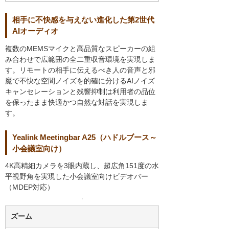
相手に不快感を与えない進化した第2世代
AIオーディオ
複数のMEMSマイクと高品質なスピーカーの組
み合わせで広範囲の全二重収音環境を実現しま
す。リモートの相手に伝えるべき人の音声と邪
魔で不快な空間ノイズを的確に分けるAIノイズ
キャンセレーションと残響抑制は利用者の品位
を保ったまま快適かつ自然な対話を実現しま
す。
Yealink Meetingbar A25（ハドルブース～
小会議室向け）
4K高精細カメラを3眼内蔵し、超広角151度の水
平視野角を実現した小会議室向けビデオバー
（MDEP対応）
ズーム