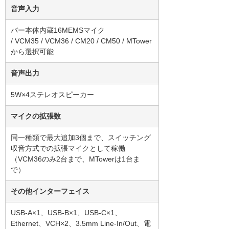
音声入力
バー本体内蔵16MEMSマイク
/ VCM35 / VCM36 / CM20 / CM50 / MTower
から選択可能
音声出力
5W×4ステレオスピーカー
マイクの拡張数
同一種類で最大追加3個まで、スイッチング
収音方式での拡張マイクとして稼働
（VCM36のみ2台まで、MTowerは1台ま
で）
その他インターフェイス
USB-A×1、USB-B×1、USB-C×1、
Ethernet、VCH×2、3.5mm Line-In/Out、電