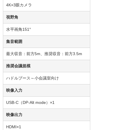
4K×3眼カメラ
視野角
水平画角151°
集音範囲
最大収音：前方5m、推奨収音：前方3.5m
推奨会議規模
ハドルブース～小会議室向け
映像入力
USB-C（DP-Alt mode）×1
映像出力
HDMI×1