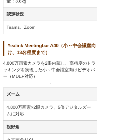
量：3.8kg
認定状況
Teams、Zoom
Yealink Meetingbar A40（小～中会議室向
け、13名程度まで）
4,800万画素カメラを2眼内蔵し、高精度のトラ
ッキングを実現した小～中会議室向けビデオバ
ー（MDEP対応）
ズーム
4,800万画素×2眼カメラ、5倍デジタルズー
ムに対応
視野角
水平画角110°