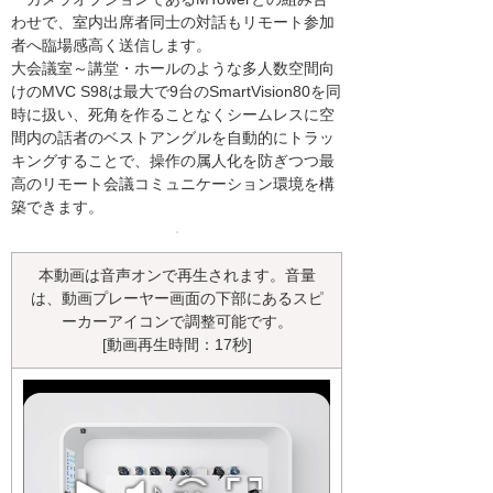
わせで、室内出席者同士の対話もリモート参加
者へ臨場感高く送信します。
大会議室～講堂・ホールのような多人数空間向
けのMVC S98は最大で9台のSmartVision80を同
時に扱い、死角を作ることなくシームレスに空
間内の話者のベストアングルを自動的にトラッ
キングすることで、操作の属人化を防ぎつつ最
高のリモート会議コミュニケーション環境を構
築できます。
本動画は音声オンで再生されます。音量
は、動画プレーヤー画面の下部にあるスピ
ーカーアイコンで調整可能です。
[動画再生時間：17秒]