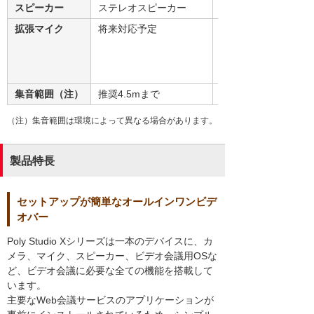
スピーカー
ステレオスピーカー
ステレオスピーカー
拡張マイク
将来対応予定
Studio拡張マイク
1台接続可能
集音範囲（注）
推奨4.5mまで
推奨6.1mまで
（注）集音範囲は環境によって異なる場合があります。
製品特長
セットアップが簡単なオールインワンビデ
オバー
Poly Studio Xシリーズは一本のデバイスに、カ
メラ、マイク、スピーカー、ビデオ会議用OSな
ど、ビデオ会議に必要な全ての機能を搭載して
います。
主要なWeb会議サービスのアプリケーションが