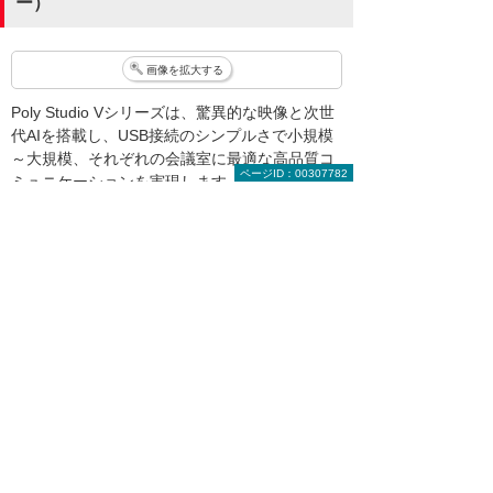
ー）
画像を拡大する
Poly Studio Vシリーズは、驚異的な映像と次世
代AIを搭載し、USB接続のシンプルさで小規模
～大規模、それぞれの会議室に最適な高品質コ
ページID：00307782
ミュニケーションを実現します。PCのWeb会議
向け構成におけるUSBビデオバーとしてのご利
用や、G9 Plusの周辺機器としてのご利用が可
能です。
小規模会議室向け
Poly Studio V12
複数の電源オプションで導入が簡単な1～6人向
けの小型ビデオバーモデルです。
中規模会議室向け