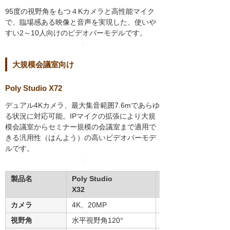
95度の視野角をもつ４Kカメラと高性能マイク
で、臨場感ある映像と音声を実現した、使いや
すい2～10人向けのビデオバーモデルです。
大規模会議室向け
Poly Studio X72
デュアル4Kカメラ、最大集音範囲7.6mであらゆ
る状況に対応可能。IPマイクの拡張により大規
模会議室からセミナー規模の会議室まで適用で
きる汎用性（はんよう）の高いビデオバーモデ
ルです。
製品名
Poly Studio
Poly Studio
X32
X52
カメラ
4K、20MP
4K、20MP
視野角
水平視野角120°
水平視野角95°