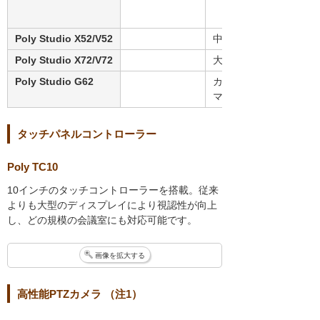
Poly Studio X52/V52
中
Poly Studio X72/V72
大
Poly Studio G62
カスタ
マイズ
タッチパネルコントローラー
Poly TC10
10インチのタッチコントローラーを搭載。従来
よりも大型のディスプレイにより視認性が向上
し、どの規模の会議室にも対応可能です。
画像を拡大する
高性能PTZカメラ （注1）