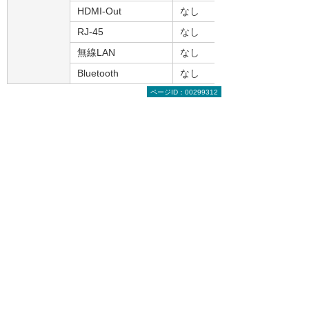
HDMI-Out
なし
RJ-45
なし
無線LAN
なし
Bluetooth
なし
ページID：00299312
まずはお気軽にご相談ください。
製品の選定やお見積りなど、お客
様のお悩みにお応えします。まず
はお気軽にご相談ください。
【総合受付窓口】
大塚商会 インサイドビジネスセンター
0120-579-215
（平日 9:00～17:30）
お問い合わせ