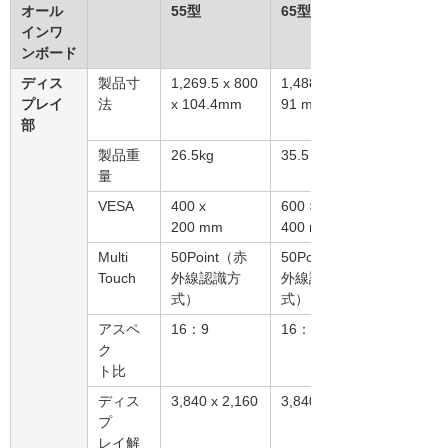
オール
55型
65型
インワ
ンボード
ディス
製品寸
1,269.5 x 800
1,488 × 914 ×
プレイ
法
x 104.4mm
91 mm
部
製品重
26.5kg
35.5 kg
量
VESA
400 x
600 ×
200 mm
400 mm
Multi
50Point（赤
50Point（赤
Touch
外線認識方
外線認識方
式）
式）
アスペ
16：9
16：9
ク
ト比
ディス
3,840 x 2,160
3,840 x 2,160
プ
レイ解