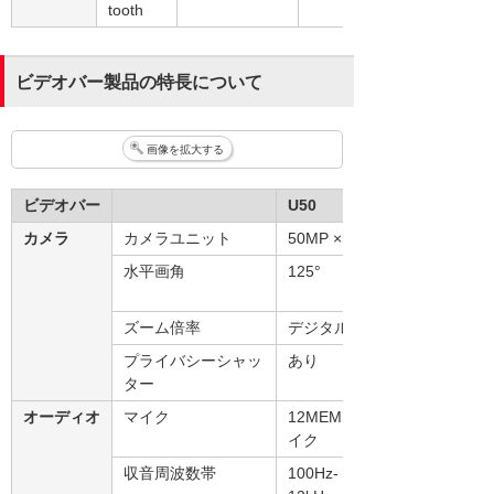
tooth
ビデオバー製品の特長について
画像を拡大する
ビデオバー
U50
カメラ
カメラユニット
50MP × 2
水平画角
125°
ズーム倍率
デジタル6倍
プライバシーシャッ
あり
ター
オーディオ
マイク
12MEMSマ
イク
収音周波数帯
100Hz-