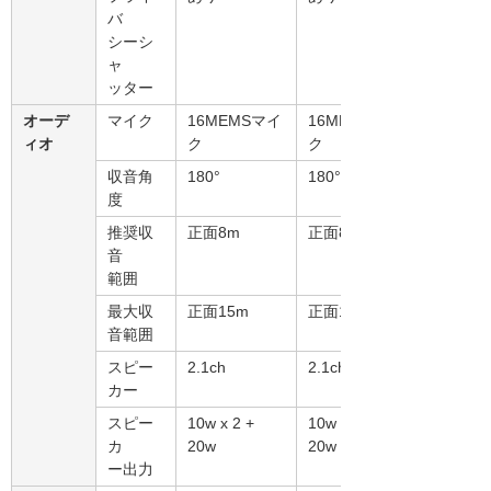
バ
シーシ
ャ
ッター
オーデ
マイク
16MEMSマイ
16MEMSマイ
ィオ
ク
ク
収音角
180°
180°
度
推奨収
正面8m
正面8m
音
範囲
最大収
正面15m
正面15m
音範囲
スピー
2.1ch
2.1ch
カー
スピー
10w x 2 +
10w x 2 +
カ
20w
20w
ー出力