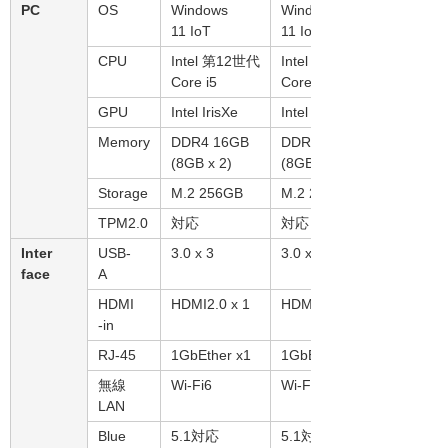
PC
OS
Windows
Windows
11 IoT
11 IoT
CPU
Intel 第12世代
Intel 第12世代
Core i5
Core i5
GPU
Intel IrisXe
Intel IrisXe
Memory
DDR4 16GB
DDR4 16GB
(8GB x 2)
(8GB x 2)
Storage
M.2 256GB
M.2 256GB
TPM2.0
対応
対応
Inter
USB-
3.0 x 3
3.0 x 3
face
A
HDMI
HDMI2.0 x 1
HDMI2.0 x 1
-in
RJ-45
1GbEther x1
1GbEther x1
無線
Wi-Fi6
Wi-Fi6
LAN
Blue
5.1対応
5.1対応