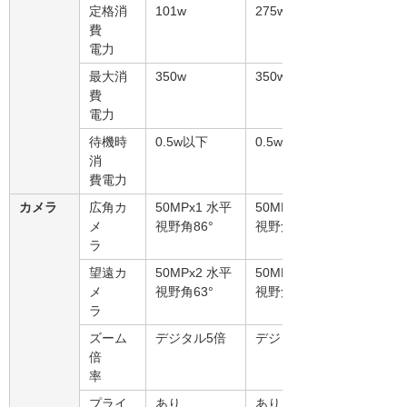
定格消
101w
275w
費
電力
最大消
350w
350w
費
電力
待機時
0.5w以下
0.5w以下
消
費電力
カメラ
広角カ
50MPx1 水平
50MPx1 水平
メ
視野角86°
視野角86°
ラ
望遠カ
50MPx2 水平
50MPx2 水平
メ
視野角63°
視野角63°
ラ
ズーム
デジタル5倍
デジタル5倍
倍
率
プライ
あり
あり