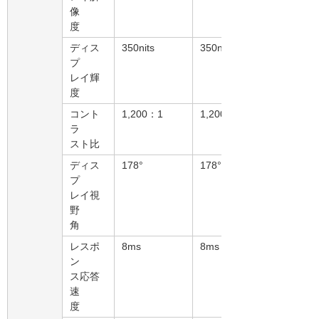
像
度
ディス
350nits
350nits
プ
レイ輝
度
コント
1,200：1
1,200：1
ラ
スト比
ディス
178°
178°
プ
レイ視
野
角
レスポ
8ms
8ms
ン
ス応答
速
度