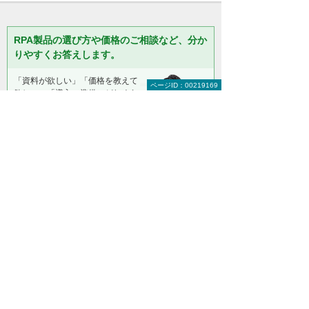
RPA製品の選び方や価格のご相談など、分か
りやすくお答えします。
「資料が欲しい」「価格を教えて
ページID：00219169
欲しい」「導入・準備にどれくら
い時間がかかるのか」など、まず
はお気軽にご相談ください。お客
様の導入目的や環境に合わせて、
分かりやすくお答えします。
【総合受付窓口】
大塚商会 インサイドビジネスセンター
0120-579-215
（平日 9:00～17:30）
お問い合わせ
＊メールでの連絡をご希望の方も、お問い合わせボタンをご利
用ください。
以下のようなご相談でもお客様に寄り添い、