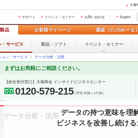
大塚
サポート
イベント・セミナー
お問い合わせ
English
製品
お客様マイページ
通販（たのめーる
ン・
サービス
製品・ソフト
イベント・
セミナー
ション・サービス
データ分析・活用
まずはお気軽にご相談ください。
【総合受付窓口】
大塚商会 インサイドビジネスセンター
0120-579-215
（平日 9:00～17:30）
データの持つ意味を理
データ分析・活用
ビジネスを改善し続ける