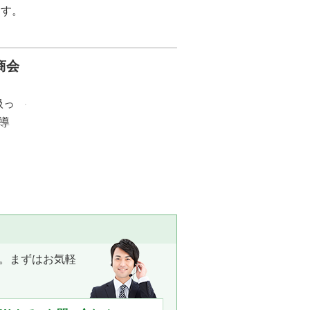
ます。
商会
扱っ
導
。まずはお気軽