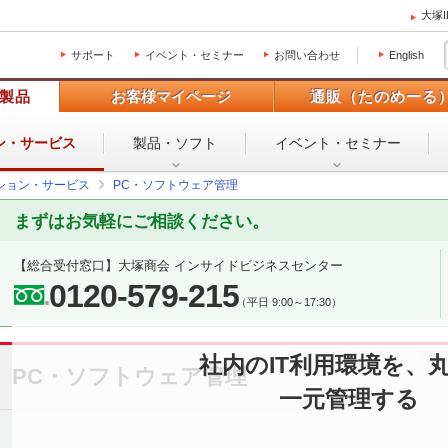
大塚
サポート
イベント・セミナー
お問い合わせ
English
製品
お客様マイページ
通販（たのめーる
ン・
サービス
製品・ソフト
イベント・
セミナー
ション・サービス
PC・ソフトウェア管理
まずはお気軽にご相談ください。
【総合受付窓口】
大塚商会 インサイドビジネスセンター
0120-579-215
（平日 9:00～17:30）
社内のIT利用環境を、
PC・ソフトウェア管理
一元管理する