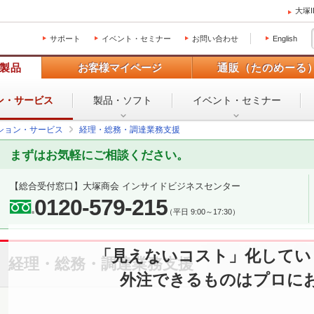
大塚
サポート
イベント・セミナー
お問い合わせ
English
製品
お客様マイページ
通販（たのめーる
ン・
サービス
製品・ソフト
イベント・
セミナー
ション・サービス
経理・総務・調達業務支援
まずはお気軽にご相談ください。
【総合受付窓口】
大塚商会 インサイドビジネスセンター
0120-579-215
（平日 9:00～17:30）
「見えないコスト」化してい
経理・総務・調達業務支援
外注できるものはプロに