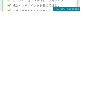
検討すべきポイントを教えてほしい
ページID：00267698
自社に必要なものを提案してほしい
予算内で最適なプランを提案してほしい
何から相談したらよいのか分からない方はこ
ちら（ITよろず相談窓口）
ナビゲーションメニュー
シングルサインオン（SSO）
OTSUKA GATE
たよれーる HENNGE One
ホーム
ソリューション・製品
シングルサインオン（SSO）
イベント・セミナー
お問い合わせ
ニュース・お知らせ
情報セキュリティ基本方針