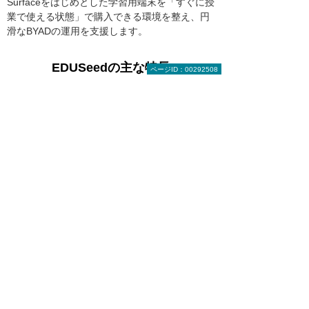
Surfaceをはじめとした学習用端末を「すぐに授
業で使える状態」で購入できる環境を整え、円
滑なBYADの運用を支援します。
EDUSeedの主な特長
ページID：00292508
教育機関専用サイト
完全オンライン決済
多様な決済手段
各種デバイス対応
多言語対応
専用パッケージ掲載
EDUSeedを利用するメリット
学校の負担を軽減
設定・案内・トラブル対応の
手間を最小限に