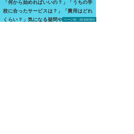
「何から始めればいいの？」「うちの学
校に合ったサービスは？」「費用はどれ
くらい？」気になる疑問やお悩みなど、
ページID：00306560
お気軽にご相談ください
Webでのお問い合わせ
お問い合わせ
お電話のお問い合わせ
[総合相談窓口] 大塚商会 インサイドビジネスセンター
0120-579-215
（平日 9:00～17:30）