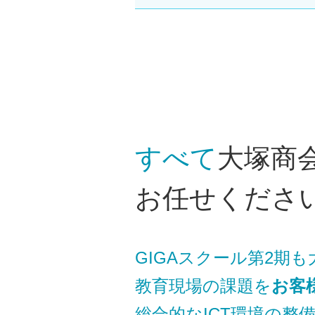
すべて
大塚商
お任せくださ
GIGAスクール第2期
教育現場の課題を
お客
総合的なICT環境の整