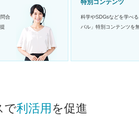
特別コンテンツ
の問合
科学やSDGsなどを学べ
提
バル」特別コンテンツを
スで
利活用
を促進