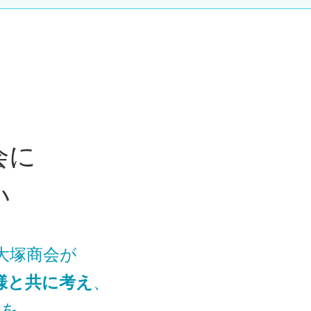
会に
い
も大塚商会が
様と共に考え
、
備を