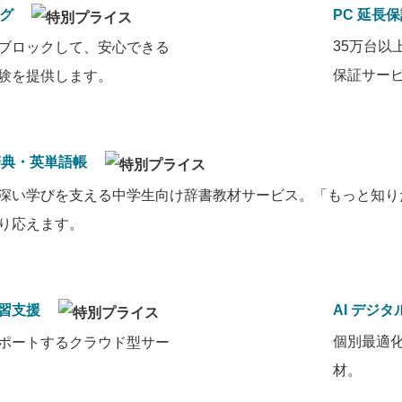
ング
PC 延長
35万台以
ブロックして、安心できる
保証サー
験を提供します。
辞典・英単語帳
深い学びを支える中学生向け辞書教材サービス。「もっと知り
り応えます。
習支援
AI デジ
個別最適
ポートするクラウド型サー
材。