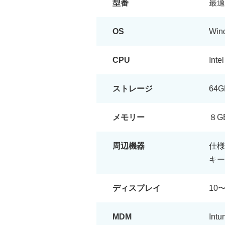
型番
最適
OS
Win
CPU
Int
ストレージ
64
メモリー
８G
周辺機器
仕様
キー
ディスプレイ
10
MDM
Int