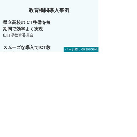
教育機関導入事例
県立高校のICT整備を
短
期間で効率よく実現
山口県教育委員会
スムーズな導入でICT教
ページID：00306564
育の
基盤形成を助けて
もらいました
桃山学院中学校高等学校
GIGAスクール用ネット
ワークを
短期間で整備
摂津市教育委員会
導入事例を見る