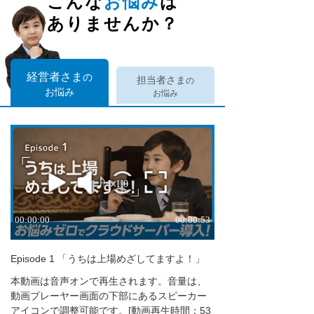
こんな
お悩み
は
ありませんか？
経営者さま
の
担当者さま
の
お悩み
お悩み
Episode 1 「うちは上場めざしてますよ！」
本動画は音声オンで再生されます。音量は、
動画プレーヤー画面の下部にあるスピーカー
アイコンで調整可能です。
[動画再生時間：53