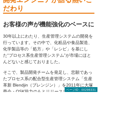
だわり
お客様の声が機能強化のベースに
30年以上にわたり、生産管理システムの開発を
行っています。その中で、化粧品や食品製造、
化学製品等の「処方」や「レシピ」を基にし
た“プロセス系生産管理システム”が市場にほと
んどないと感じておりました。
そこで、製品開発チームを発足し、悲願であっ
たプロセス系の配合型生産管理システム「生産
革新 Blendjin（ブレンジン）」を2011年に大塚
ページID：00298331
商会・OSK協力のもとリリースしました。現在
では、北海道から九州まで非常に多くの企業に
導入いただいており、お客様の声を基に毎年定
期的に機能強化を行っています。
今後もお客様のニーズ・満足度を第一に、業界
のスタンダードソフトになるべく、進化を続け
てまいります。