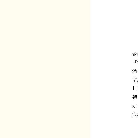
企
「
酒
す
し
初
が
会