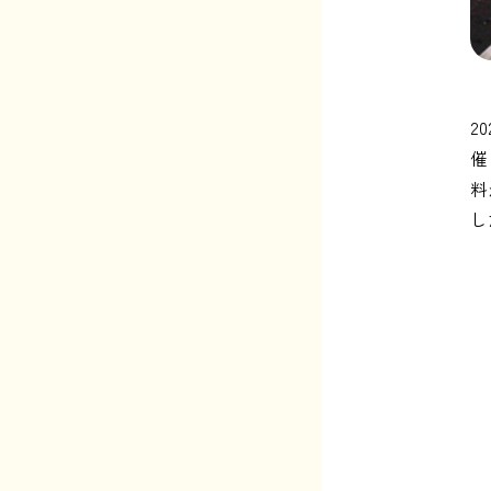
2
催
料
し