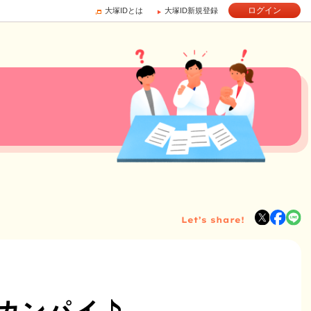
ログイン
大塚IDとは
大塚ID新規登録
Let’s share!
カンパイ♪