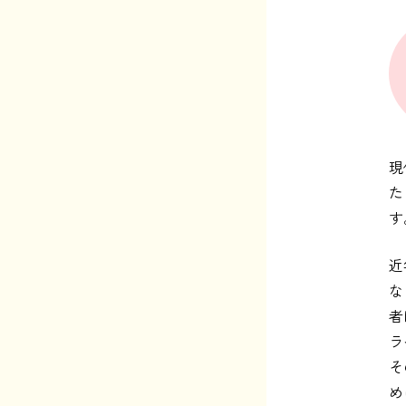
現
た
す
近
な
者
ラ
そ
め