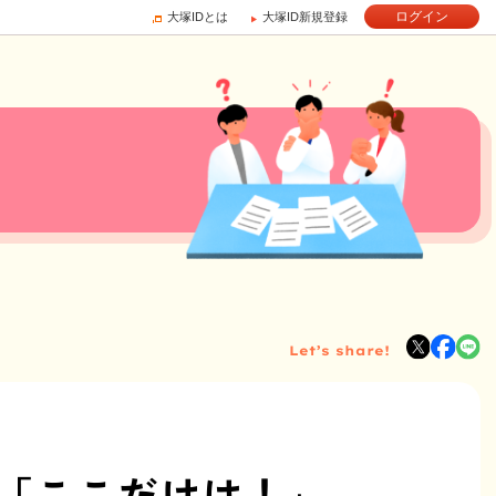
ログイン
大塚IDとは
大塚ID新規登録
Let’s share!
「ここだけは！」