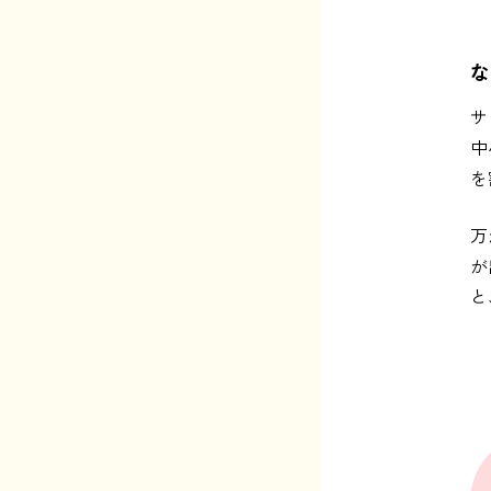
な
サ
中
を
万
が
と