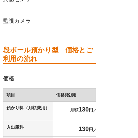
監視カメラ
段ボール預かり型 価格とご
利用の流れ
価格
項目
価格(税別)
預かり料（月額費用）
130
月額
円／箱
入出庫料
130
円／箱