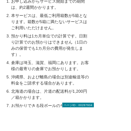
お申し込みからサービス開始までの期間
は、約2週間かかります。
本サービスは、最低ご利用箱数が5箱とな
ります。箱数が5箱に満たないサービスは
ご利用いただけません。
預かり料は1カ月単位での計算です。日割
り計算でのお預かりはできません（1日の
みの保管でも1カ月分の費用が発生しま
す）。
倉庫は埼玉、滋賀、福岡にあります。お客
様の最寄りの倉庫でお預かりします。
沖縄県、および離島の場合は別途輸送等の
料金をご請求する場合があります。
北海道の場合は、片道の配送料が1,200円
／箱かかります。
お預かりできる段ボールのサイズは、縦×
ページID：00287604
横×高さ3辺の合計が115cm、最大辺が
45cm以下になります。
預かり費用は、月末締め翌月10日ごろ、当