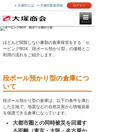
大塚IDとは
大塚ID新規登録
ログイン
メニュー
ほとんど閲覧しない書類の倉庫保管をする「セ
ービングBOX 段ボール預かり型」の価格とご
利用の流れをご紹介します。
段ボール預かり型の倉庫につ
いて
段ボール預かり型の倉庫は、以下の条件を満た
した立地で、地震などの自然災害から情報資産
を保護できる倉庫になっています。
大都市圏との同時被災を回避す
る距離（東京・大阪・名古屋か