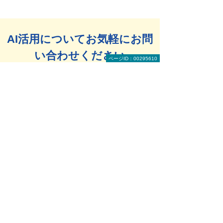
AI活用についてお気軽にお問
い合わせください
ページID：00295610
大塚商会は「AIの民主化」を目指し、豊富な製
品とサービスを取り扱っています。
自社でのAI活用でお悩みがあれば、お気軽にご
相談ください。
Webでのお問い合わせ
お問い合わせ
お電話のお問い合わせ
AI・IoTソリューション お問い合わせ窓口
0120-579-215
（平日 9:00～17:30）