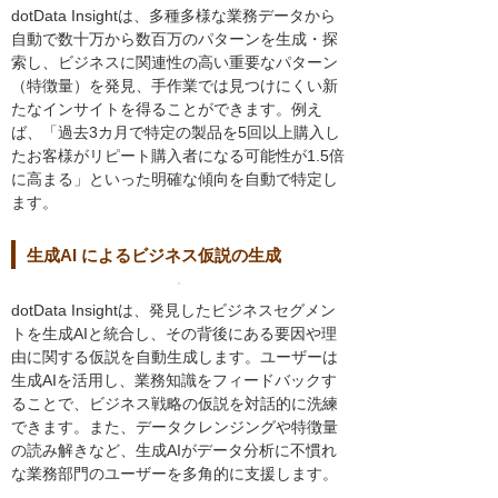
dotData Insightは、多種多様な業務データから
自動で数十万から数百万のパターンを生成・探
索し、ビジネスに関連性の高い重要なパターン
（特徴量）を発見、手作業では見つけにくい新
たなインサイトを得ることができます。例え
ば、「過去3カ月で特定の製品を5回以上購入し
たお客様がリピート購入者になる可能性が1.5倍
に高まる」といった明確な傾向を自動で特定し
ます。
生成AI によるビジネス仮説の生成
dotData Insightは、発見したビジネスセグメン
トを生成AIと統合し、その背後にある要因や理
由に関する仮説を自動生成します。ユーザーは
生成AIを活用し、業務知識をフィードバックす
ることで、ビジネス戦略の仮説を対話的に洗練
できます。また、データクレンジングや特徴量
の読み解きなど、生成AIがデータ分析に不慣れ
な業務部門のユーザーを多角的に支援します。