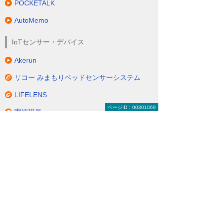
POCKETALK
AutoMemo
IoTセンサー・デバイス
Akerun
リコー みまもりベッドセンサーシステム
LIFELENS
ページID：00301069
実績班長
AI OCR
AnyForm OCR
DynaEye
FormOCR
LAQOOT
RICOH 受領請求書サービス